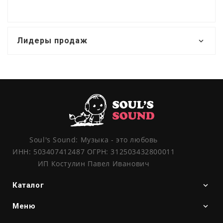
Лидеры продаж
Soul's Sound: Музыка - это любовь
ИНН: 503407412487 ОГРН: 312503432800011
ИП Костулин Павел Иванович
Каталог
Меню