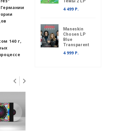
res"
Темы 2 LP
в Германии
4 499 Р.
гории
дов
Maneskin
Chosen LP
Blue
ом 140 г,
Transparent
вых
4 999 Р.
процессе