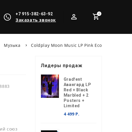
+7 915-382-63-92
0
Заказать звонок
Музыка
Coldplay Moon Music LP Pink Eco
Лидеры продаж
Grad!ent
Авангард LP
8883
Red + Black
Marbled + 2
Posters +
Limited
4 499 Р.
ий союз