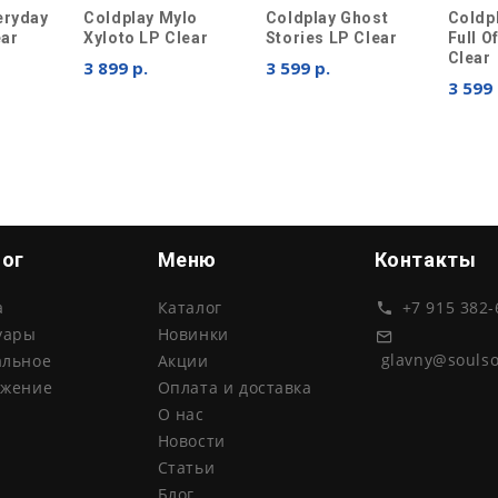
eryday
Coldplay Mylo
Coldplay Ghost
Coldp
ear
Xyloto LP Clear
Stories LP Clear
Full 
Clear
3 899 р.
3 599 р.
3 599 
лог
Меню
Контакты
а
Каталог
+7 915 382-
уары
Новинки
glavny@souls
альное
Акции
ожение
Оплата и доставка
О нас
Новости
Статьи
Блог