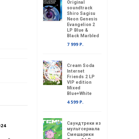
Original
soundtrack
Shiro Sagisu
Neon Genesis
Evangelion 2
LP Blue &
Black Marbled
7 999 Р.
Cream Soda
Internet
Friends 2 LP
VIP edition
Mixed
Blue+White
4 599 Р.
Саундтреки из
024
мультсериала
Смешарики