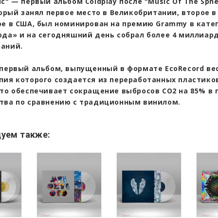
c" — первый альбом Coldplay после "Music Of The Sphe
торый занял первое место в Великобритании, второе 
ое в США, был номинирован на премию Grammy в кате
ода» и на сегодняшний день собрал более 4 миллиар
аний.
 первый альбом, выпущенный в формате EcoRecord вес
пия которого создается из переработанных пластико
что обеспечивает сокращение выбросов CO2 на 85% в 
тва по сравнению с традиционным винилом.
уем также: