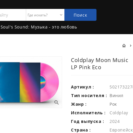
Поиск
Soul's Sound: Музыка - это любовь
Coldplay Moon Music
LP Pink Eco
Артикул :
502173227
Тип носителя :
Винил
Жанр :
Рок
Исполнитель :
Coldplay
Год выпуска :
2024
Страна :
Европейск