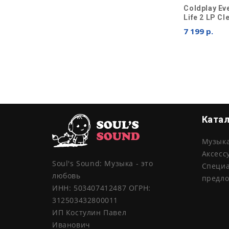
Coldplay Ev
Life 2 LP Cl
7 199 р.
Ката
Музык
Аксесс
Soul's Sound: Музыка - это
Специ
любовь
предл
ИНН: 503407412487 ОГРН:
312503432800011
ИП Костулин Павел
Иванович