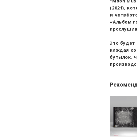
"Moon Musi
(2021), ко
и четвёрт
«Альбом г
прослушив
Это будет
каждая ко
бутылок, 
производс
Рекоменд