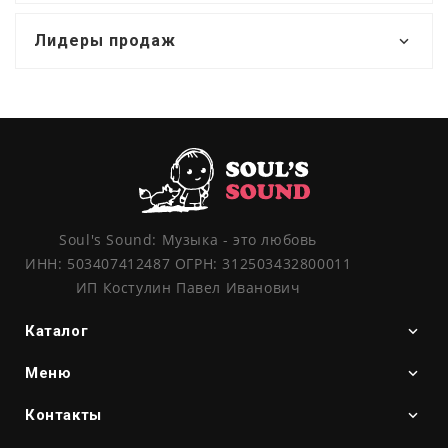
Лидеры продаж
Soul's Sound: Музыка - это любовь
ИНН: 503407412487 ОГРН: 312503432800011
ИП Костулин Павел Иванович
Каталог
Меню
Контакты