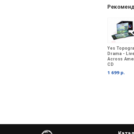
Рекоменд
Yes Topogr
Drama - Liv
Across Amer
CD
1 699 р.
Ката