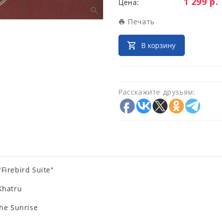
Цена:
1 299 р.
Цена:
Печать
В корзину
Расскажите друзьям:
Firebird Suite"
Khatru
the Sunrise