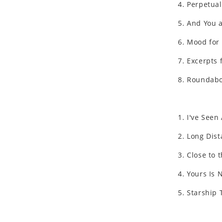
4. Perpetua
5. And You a
6. Mood for
7. Excerpts 
8. Roundab
1. I've Seen
2. Long Dis
3. Close to 
4. Yours Is 
5. Starship 