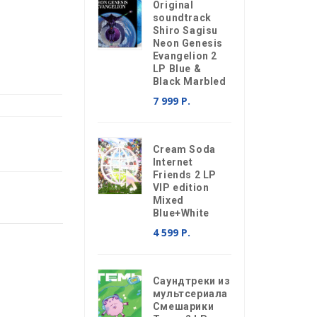
Original
soundtrack
Shiro Sagisu
Neon Genesis
Evangelion 2
LP Blue &
Black Marbled
7 999 Р.
Cream Soda
Internet
Friends 2 LP
VIP edition
Mixed
Blue+White
4 599 Р.
Саундтреки из
мультсериала
Смешарики