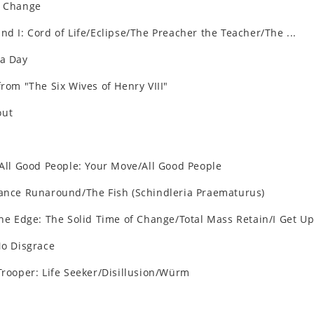
l Change
nd I: Cord of Life/Eclipse/The Preacher the Teacher/The ...
 a Day
from "The Six Wives of Henry VIII"
out
 All Good People: Your Move/All Good People
tance Runaround/The Fish (Schindleria Praematurus)
the Edge: The Solid Time of Change/Total Mass Retain/I Get U
No Disgrace
Trooper: Life Seeker/Disillusion/Würm