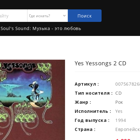
Поиск
Soul's Sound: Музыка - это любовь
Yes Yessongs 2 CD
Артикул :
007567826
Тип носителя :
CD
Жанр :
Рок
Исполнитель :
Yes
Год выпуска :
1994
Страна :
Европейск