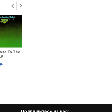
lose To The
Yes Yes (50th
Yes 90125 CD
LP
Anniversary) LP
899 р.
RSD2019 Limited
р.
2 299 р.
Подпишитесь на нас: