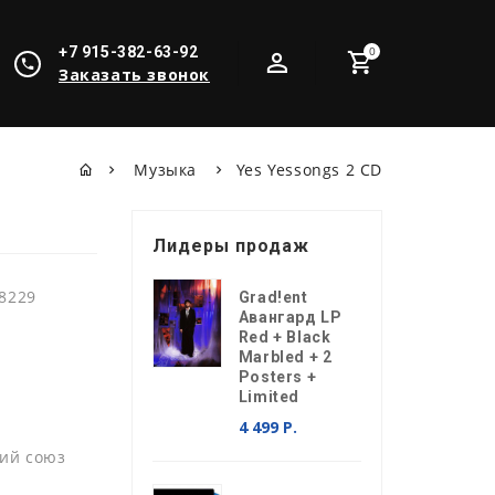
+7 915-382-63-92
0
Заказать звонок
Музыка
Yes Yessongs 2 CD
Лидеры продаж
8229
Grad!ent
Авангард LP
Red + Black
Marbled + 2
Posters +
Limited
4 499 Р.
ий союз