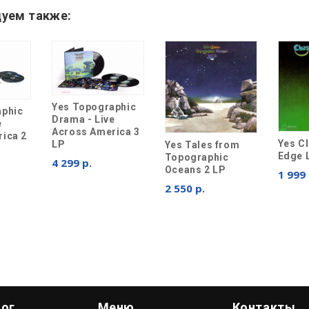
уем также:
Yes Topographic
aphic
Drama - Live
e
Across America 3
ica 2
Yes C
LP
Yes Tales from
Edge 
Topographic
4 299 р.
Oceans 2 LP
1 999 
2 550 р.
лог
Меню
Контакты