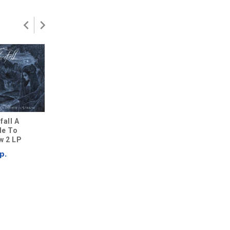
fall A
Witherfall Curse
Witherfall
de To
Of Autumn 2 LP +
Nocturnes And
w 2 LP
poster
Requiems CD
Special Edition
р.
3 499 р.
Digipack + Sticker
set
1 099 р.