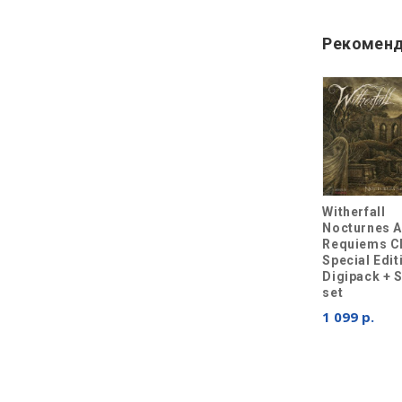
Рекоменд
Witherfall
Nocturnes 
Requiems C
Special Edit
Digipack + S
set
1 099 р.