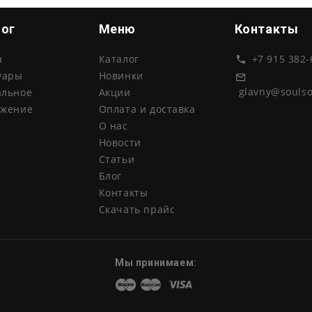
лог
Меню
Контакты
а
Каталог
+7 915 382-
уары
Новинки
glavny@souls
альное
Акции
ожение
Оплата и доставка
О нас
Новости
Статьи
Блог
Контакты
Скачать прайс
Мы принимаем:
Maestro
Master
Visa