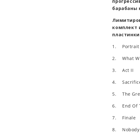
прогресси
барабаны 
Лимитиров
комплект 
пластинки
1. Portrait
2. What We
3. Act II
4. Sacrific
5. The Gre
6. End Of 
7. Finale
8. Nobody 