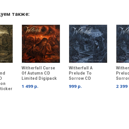
уем также:
Witherfall Curse
Witherfall A
Wither
And
Of Autumn CD
Prelude To
Prelu
D
Limited Digipack
Sorrow CD
Sorro
ion
1 499 р.
999 р.
2 399 
ticker