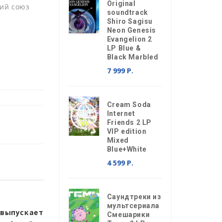
Original
ий союз
soundtrack
Shiro Sagisu
Neon Genesis
Evangelion 2
LP Blue &
Black Marbled
7 999 Р.
Cream Soda
Internet
Friends 2 LP
VIP edition
Mixed
Blue+White
4 599 Р.
Саундтреки из
мультсериала
 выпускает
Смешарики