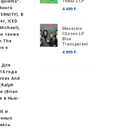
quiems".
Темы 2 LP
йного
4 499 Р.
ERNITY). В
r, ICED
ichael),
Maneskin
ан также
Chosen LP
Blue
n The
Transparent
ек к
4 999 Р.
. Для
14 года
rnes And
(Ralph
 (Brian
е в Нью-
HE и
енных
месь