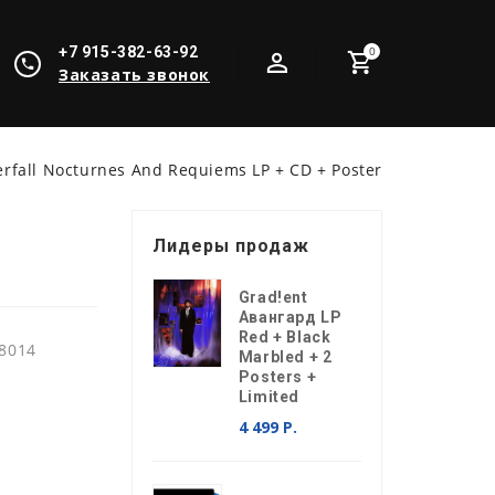
+7 915-382-63-92
0
Заказать звонок
erfall Nocturnes And Requiems LP + CD + Poster
Лидеры продаж
Grad!ent
Авангард LP
Red + Black
8014
Marbled + 2
Posters +
Limited
4 499 Р.