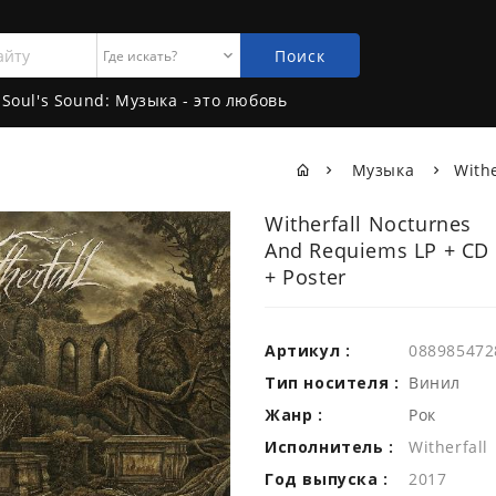
Поиск
Soul's Sound: Музыка - это любовь
Музыка
With
Witherfall Nocturnes
And Requiems LP + CD
+ Poster
Артикул :
088985472
Тип носителя :
Винил
Жанр :
Рок
Исполнитель :
Witherfall
Год выпуска :
2017