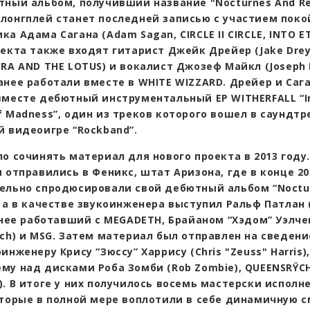
тный альбом, получивший название "Nocturnes And Re
лонгплей станет последней записью с участием поко
а Адама Сагана (Adam Sagan, CIRCLE II CIRCLE, INTO ET
екта также входят гитарист Джейк Дрейер (Jake Dreye
RA AND THE LOTUS) и вокалист Джозеф Майкл (Joseph M
анее работали вместе в WHITE WIZZARD. Дрейер и Саг
вместе дебютный инструментальный EP WITHERFALL “I
 Madness”, один из треков которого вошел в саундтр
й видеоигре “Rockband”.
о сочинять материал для нового проекта в 2013 году
 отправились в Феникс, штат Аризона, где в конце 20
ельно спродюсировали свой дебютный альбом “Noctu
 а в качестве звукоинженера выступил Ральф Патлан 
анее работавший с MEGADETH, Брайаном “Хэдом” Уэлчем
lch) и MSG. Затем материал был отправлен на сведени
инженеру Крису “Зюссу” Харрису (Chris "Zeuss" Harris),
му над дисками Роба Зомби (Rob Zombie), QUEENSRŸC
). В итоге у них получилось восемь мастерски исполн
оторые в полной мере воплотили в себе динамичную с