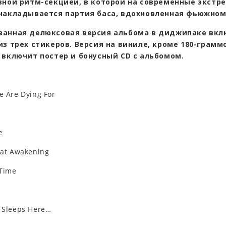
вной ритм-секцией, в которой на современные экстр
накладывается партия баса, вдохновленная фьюжном
анная делюксовая версия альбома в диджипаке вкл
из трех стикеров. Версия на виниле, кроме 180-грамм
 включит постер и бонусный CD с альбомом.
 Are Dying For
e
at Awakening
Time
Sleeps Here…