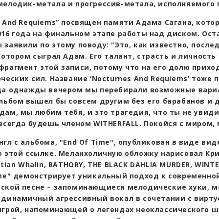
мелодик-метала и прогрессив-метала, исполняемого 
s And Requiems” посвящен памяти Адама Сагана, кото
016 года на финальном этапе работы над диском. Ос
 заявили по этому поводу: "Это, как известно, после
котором сыграл Адам. Его талант, страсть и личность
фрагмент этой записи, потому что на его долю прихо
ческих сил. Название ‘Nocturnes And Requiems’ тоже
да однажды вечером мы перебирали возможные вариа
альбом вышел бы совсем другим без его барабанов и 
дам, мы любим тебя, и это трагедия, что ты не увид
 всегда будешь членом WITHERFALL. Покойся с миром, 
гл с альбома, "End Of Time", опубликован в виде вид
о этой ссылке. Меланхоличную обложку нарисовал Кр
stian Whalin, BATHORY, THE BLACK DAHLIA MURDER, WINTE
ime" демонстрирует уникальный подход к современно
ской песне – запоминающиеся мелодические хуки, 
 динамичный агрессивный вокал в сочетании с вирту
игрой, напоминающей о легендах неоклассического ш