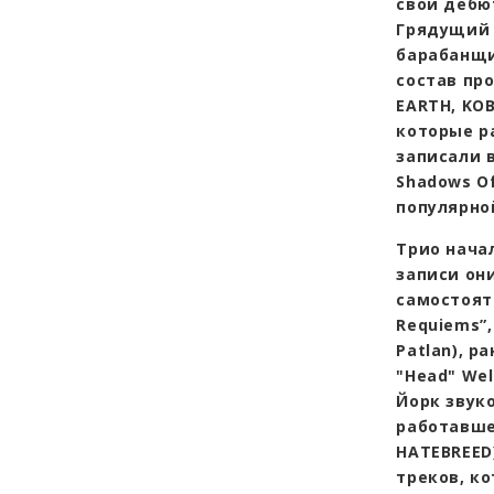
свой дебю
Грядущий 
барабанщик
состав про
EARTH, KOB
которые р
записали 
Shadows Of
популярно
Трио начал
записи они
самостоят
Requiems”,
Patlan), р
"Head" We
Йорк звуко
работавше
HATEBREED
треков, к