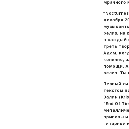
мрачного 
“Nocturne
декабря 2
музыканты
релиз, на 
в каждый 
треть твор
Адам, ког
конечно, 
помощи. А
релиз. Ты
Первый син
текстом п
Валин (Kri
"End Of T
металличе
припевы и
гитарной 