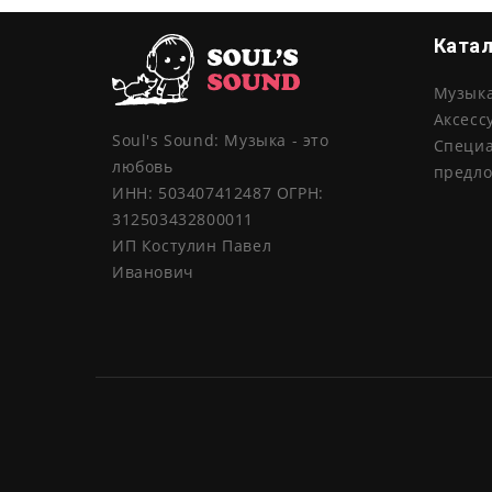
Ката
Музык
Аксесс
Soul's Sound: Музыка - это
Специ
любовь
предл
ИНН: 503407412487 ОГРН:
312503432800011
ИП Костулин Павел
Иванович