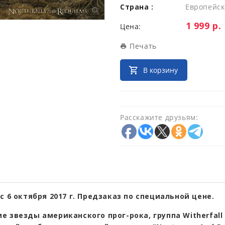
Страна :
Европейск
Цена:
1 999 р.
Цена:
Печать
В корзину
Расскажите друзьям:
с 6 октября 2017 г. Предзаказ по специальной цене.
е звезды американского прог-рока, группа Witherfall