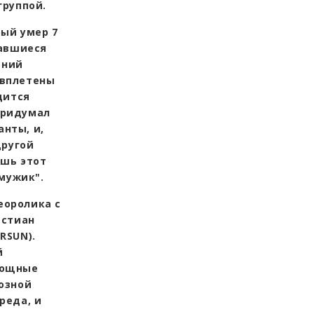
группой.
рый умер 7
тавшиеся
дний
 вплетены
дится
 придумал
нты, и,
другой
ишь этот
мужик".
еоролика с
истиан
RSUN).
й
мощные
озной
реда, и