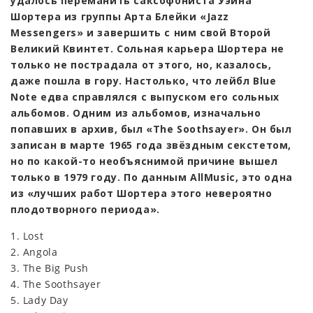
удалось переманить саксофониста Уэйна
Шортера из группы Арта Блейки «Jazz
Messengers» и завершить с ним свой Второй
Великий Квинтет. Сольная карьера Шортера не
только не пострадала от этого, но, казалось,
даже пошла в гору. Настолько, что лейбл Blue
Note едва справлялся с выпуском его сольных
альбомов. Одним из альбомов, изначально
попавших в архив, был «The Soothsayer». Он был
записан в марте 1965 года звёздным секстетом,
но по какой-то необъяснимой причине вышел
только в 1979 году. По данным AllMusic, это одна
из «лучших работ Шортера этого невероятно
плодотворного периода».
1. Lost
2. Angola
3. The Big Push
4. The Soothsayer
5. Lady Day