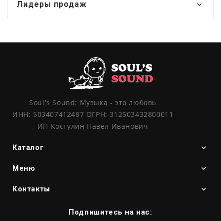
Лидеры продаж
Soul's Sound: Музыка - это любовь
ИНН: 503407412487 ОГРН: 312503432800011
ИП Костулин Павел Иванович
Каталог
Меню
Контакты
Подпишитесь на нас: