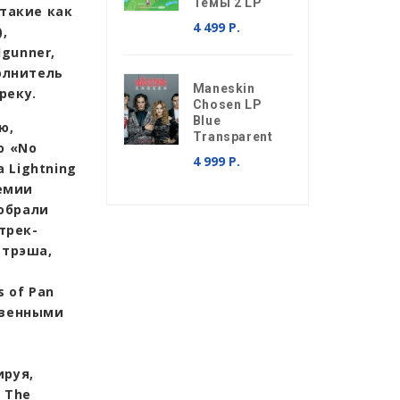
Темы 2 LP
 такие как
4 499 Р.
,
gunner,
олнитель
Maneskin
реку.
Chosen LP
Blue
ю,
Transparent
ю «No
4 999 Р.
 Lightning
ремии
тобрали
трек-
 трэша,
 of Pan
твенными
ируя,
ы The