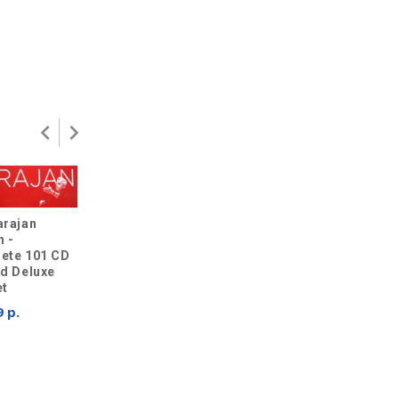
arajan
n -
ete 101 CD
ed Deluxe
et
RICHARD
BEST OF NEW
 р.
GALLIANO /
ORLEANS
THIERRY ESCAICH
RHYTHM & BLUES
ARIA CD
2 CD
899 р.
799 р.