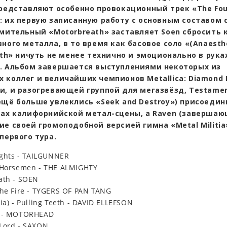
представляют особенно провокационный трек «The Fou
: их первую записанную работу с основным составом с
емительный «Motorbreath» заставляет Soen сбросить 
ного металла, в то время как басовое соло «(Anaesth
eth» ничуть не менее технично и эмоционально в рука
. Альбом завершается выступлениями некоторых из
 коллег и величайших чемпионов Metallica: Diamond
и, и разогревающей группой для мегазвёзд, Testame
ещё больше увлеклись «Seek and Destroy») присоедин
пах калифорнийской метал-сцены, а Raven (заверша
ие своей громоподобной версией гимна «Metal Militia
первого тура.
Lights - TAILGUNNER
 Horsemen - THE ALMIGHTY
ath - SOEN
The Fire - TYGERS OF PAN TANG
ia) - Pulling Teeth - DAVID ELLEFSON
h - MOTÖRHEAD
Lord - SAXON