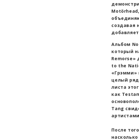
демонстрир
Motörhead,
объединяю
создавая 
добавляет
Альбом No 
который н
Remorse» 
to the Nat
«Грэмми» в
целый ряд
листа это
как Testa
основопол
Tang свид
артистами
После того
насколько 