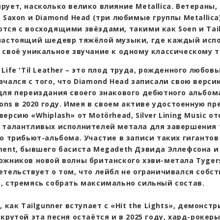
ует, насколько велико влияние Metallica. Ветераны,
 Saxon и Diamond Head (три любимые группы Metallica)
тся с восходящими звёздами, такими как Soen и Tail
настоящий шедевр тяжёлой музыки, где каждый исп
 своё уникальное звучание к одному классическому т
Life 'Til Leather – это плод труда, рожденного любовь
ачался с того, что Diamond Head записали свою верси
для переиздания своего знакового дебютного альбома
ions в 2020 году. Имея в своем активе удостоенную п
ерсию «Whiplash» от Motörhead, Silver Lining Music о
 талантливых исполнителей метала для завершения 
го трибьют-альбома. Участие в записи таких гигантов
ment, бывшего басиста Megadeth Дэвида Эллефсона и
ожников новой волны британского хэви-метала Tygers
етельствует о том, что лейбл не ограничивался собс
, стремясь собрать максимально сильный состав.
, как Tailgunner вступает с «Hit the Lights», демонстр
крутой эта песня остаётся и в 2025 году, хард-рокер