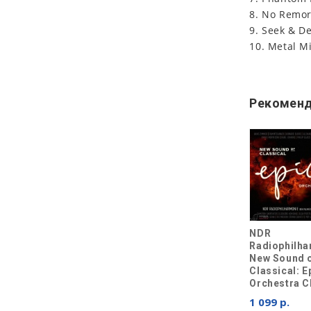
8. No Remo
9. Seek & D
10. Metal Mi
Рекоменд
NDR
Radiophilh
New Sound 
Classical: E
Orchestra 
1 099 р.