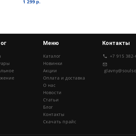
1 299 р.
лог
Меню
Контакты
а
Каталог
+7 915 382-
уары
Новинки
glavny@souls
альное
Акции
ожение
Оплата и доставка
О нас
Новости
Статьи
Блог
Контакты
Скачать прайс