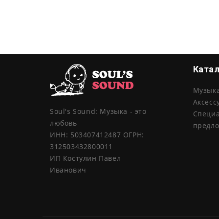
Ката
Музык
Аксесс
Soul's Sound: Музыка - это
Специ
любовь
предл
ИНН: 503407412487 ОГРН:
312503432800011
ИП Костулин Павел
Иванович