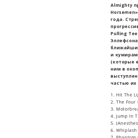
Almighty 
Horsemen»
года. Стр
прогрессив
Pulling Te
Эллефсона
ближайших
и кумирам
(которые 
ним в око
выступлен
частью их 
1. Hit The 
2. The Four
3. Motorbre
4. Jump In 
5. (Anesthes
6. Whiplas
7. Phantom 