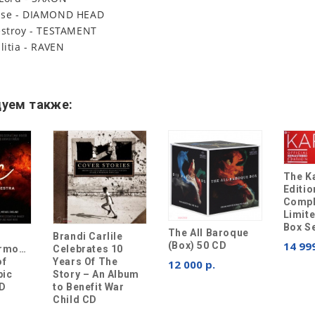
rse - DIAMOND HEAD
estroy - TESTAMENT
litia - RAVEN
уем также:
The K
Editio
Compl
Limit
Box S
The All Baroque
Brandi Carlile
14 999
(Box) 50 CD
armonie
Celebrates 10
of
Years Of The
12 000 р.
pic
Story – An Album
CD
to Benefit War
Child CD