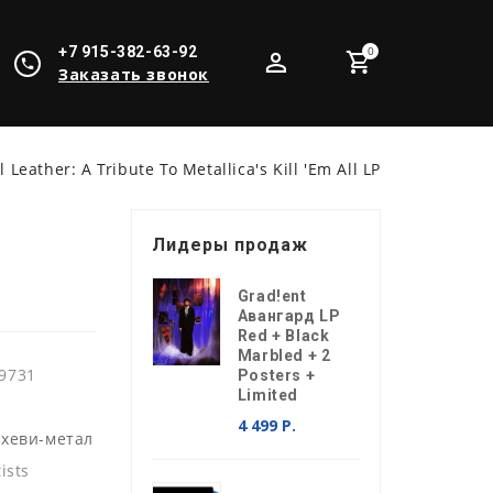
+7 915-382-63-92
0
Заказать звонок
il Leather: A Tribute To Metallica's Kill 'Em All LP
Лидеры продаж
Grad!ent
Авангард LP
Red + Black
Marbled + 2
9731
Posters +
Limited
4 499 Р.
 хеви-метал
ists