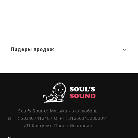
Лидеры продаж
Soul's Sound: Музыка - это любовь
ИНН: 503407412487 ОГРН: 312503432800011
ИП Костулин Павел Иванович