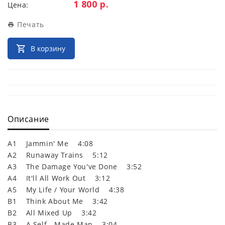
Цена:
1 800 р.
Цена:
Печать
В корзину
Описание
A1 Jammin' Me 4:08
A2 Runaway Trains 5:12
A3 The Damage You've Done 3:52
A4 It'll All Work Out 3:12
A5 My Life / Your World 4:38
B1 Think About Me 3:42
B2 All Mixed Up 3:42
B3 A Self - Made Man 3:04