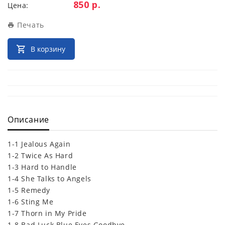
Цена:
850 р.
Цена:
Печать
В корзину
Описание
1-1 Jealous Again
1-2 Twice As Hard
1-3 Hard to Handle
1-4 She Talks to Angels
1-5 Remedy
1-6 Sting Me
1-7 Thorn in My Pride
1-8 Bad Luck Blue Eyes Goodbye