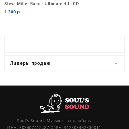
Steve Miller Band - Ultimate Hits CD
1 300 р.
Лидеры продаж
Soul's Sound: Музыка - это любовь
ИНН: 503407412487 ОГРН: 312503432800011