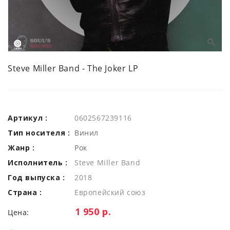
Steve Miller Band - The Joker LP
Артикул :
0602567239116
Тип носителя :
Винил
Жанр :
Рок
Исполнитель :
Steve Miller Band
Год выпуска :
2018
Страна :
Европейский союз
Цена:
1 950 р.
Цена: