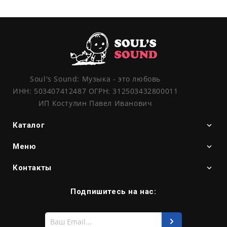
Soul's Sound: Музыка - это любовь
ИНН: 503407412487 ОГРН: 312503432800011
ИП Костулин Павел Иванович
Каталог
Меню
Контакты
Подпишитесь на нас:
Введите
свой