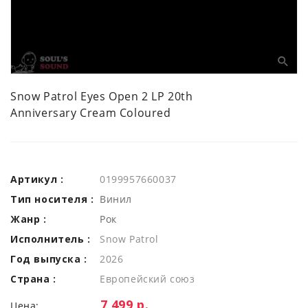
Snow Patrol Eyes Open 2 LP 20th
Anniversary Cream Coloured
Артикул :
0199957660037
Тип носителя :
Винил
Жанр :
Рок
Исполнитель :
Snow Patrol
Год выпуска :
2026
Страна :
Европейский союз
Цена:
7 499 р.
Цена: