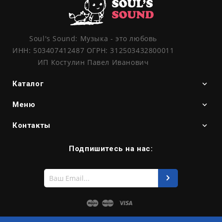
Soul's Sound: Музыка - это любовь
ИНН: 503407412487 ОГРН: 312503432800011
ИП Костулин Павел Иванович
Каталог
Меню
Контакты
Подпишитесь на нас:
Введите
свой
e-
mail
Maestro
Master
Visa