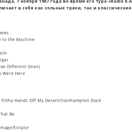
анада, 7 ноября 1987 года во время его тура «Radio K.A.
лючает в себя как сольные треки, так и классические
aves
to the Machine
esh
igar
ee Different Ones)
 Were Here
Filthy Hands Off My Desert/Southampton Dock
hat Be
mage/Eclipse