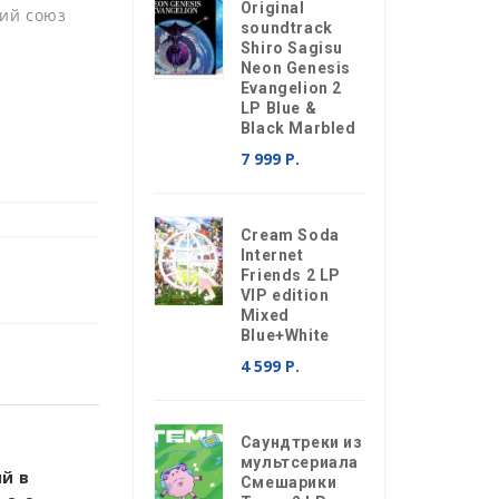
Original
ий союз
soundtrack
Shiro Sagisu
Neon Genesis
Evangelion 2
LP Blue &
Black Marbled
7 999 Р.
Cream Soda
Internet
Friends 2 LP
VIP edition
Mixed
Blue+White
4 599 Р.
Саундтреки из
мультсериала
й в
Смешарики