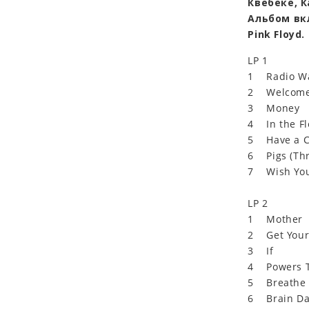
Квебеке, К
Альбом вк
Pink Floyd.
LP 1
1 Radio W
2 Welcome 
3 Money
4 In the Fl
5 Have a C
6 Pigs (Thr
7 Wish You
LP 2
1 Mother
2 Get Your 
3 If
4 Powers T
5 Breathe
6 Brain Da