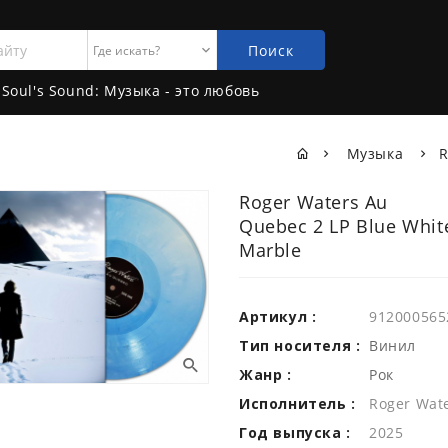
Поиск
Soul's Sound: Музыка - это любовь
Музыка
R
Roger Waters Au
Quebec 2 LP Blue Whit
Marble
Артикул :
912000565
Тип носителя :
Винил
Жанр :
Рок
Исполнитель :
Roger Wat
Год выпуска :
2025