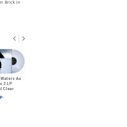
r Brick in
 Waters Au
ROGER WATERS
c 2 LP
The Lockdown
l Clear
ROGER WATERS
Sessions CD
р.
The Lockdown
2 299 р.
Sessions LP
3 599 р.