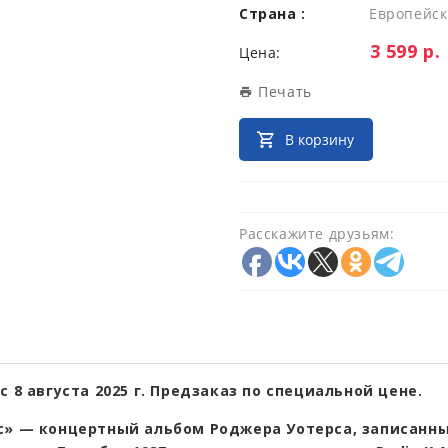
Страна :
Европейск
Цена:
3 599 р.
Цена:
Печать
В корзину
Расскажите друзьям:
с 8 августа 2025 г. Предзаказ по специальной цене.
c» — концертный альбом Роджера Уотерса, записанны