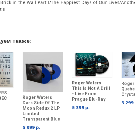
rick in the Wall Part I/The Happiest Days of Our Lives/Anothe
 II
уем также:
Roger Waters
Roger
This Is Not A Drill
Quebe
ERS
- Live From
Crysta
Roger Waters
BEC
Prague Blu-Ray
3 299 
Dark Side Of The
5 399 р.
Moon Redux 2 LP
Limited
Transparent Blue
5 999 р.