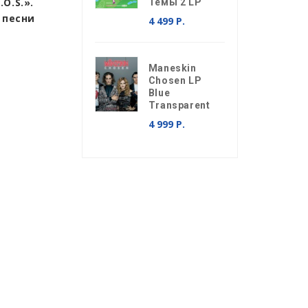
O.S.».
Темы 2 LP
 песни
4 499 Р.
Maneskin
Chosen LP
Blue
Transparent
4 999 Р.