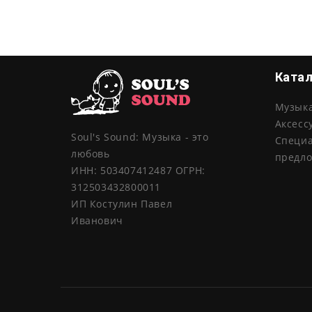
Ката
Музык
Аксесс
Soul's Sound: Музыка - это
Специ
любовь
предл
ИНН: 503407412487 ОГРН:
312503432800011
ИП Костулин Павел
Иванович