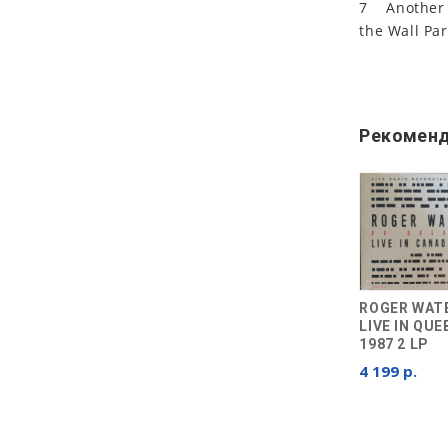
7 Another B
the Wall Part
Рекоменд
ROGER WAT
LIVE IN QUE
1987 2 LP
4 199 р.