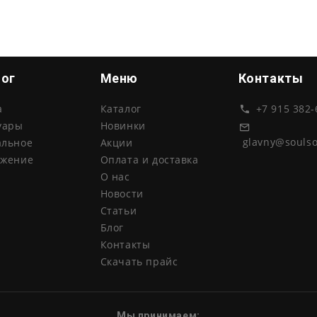
лог
Меню
Контакты
а
Каталог
+7 915 382-
уары
Новинки
glavny@souls
альное
Акции
ожение
Оплата и доставка
О нас
Новости
Статьи
Блог
Контакты
Скачать прайс
Мы принимаем: