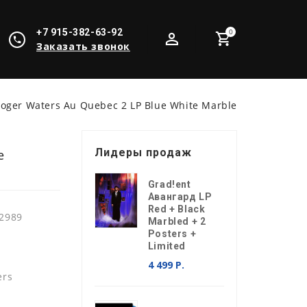
+7 915-382-63-92
0
Заказать звонок
oger Waters Au Quebec 2 LP Blue White Marble
Лидеры продаж
e
Grad!ent
Авангард LP
Red + Black
2989
Marbled + 2
Posters +
Limited
4 499 Р.
ers