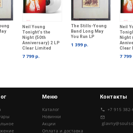
Young
The Stills-Young
Neil Young
Neil 
May
Band Long May
Tonight’s the
Tonigh
You Run LP
Night (50th
Night 
Anniversary) 2 LP
Annive
1 399 р.
Clear Limited
Clear 
7 799 р.
7 799 
лог
Меню
Контакты
а
Каталог
+7 915 382-
уары
Новинки
glavny@souls
альное
Акции
ожение
Оплата и доставка