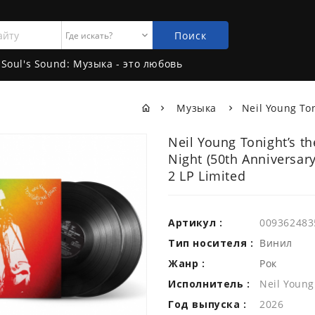
Поиск
Soul's Sound: Музыка - это любовь
Музыка
Neil Young Ton
Neil Young Tonight’s th
Night (50th Anniversary
2 LP Limited
Артикул :
009362483
Тип носителя :
Винил
Жанр :
Рок
Исполнитель :
Neil Young
Год выпуска :
2026