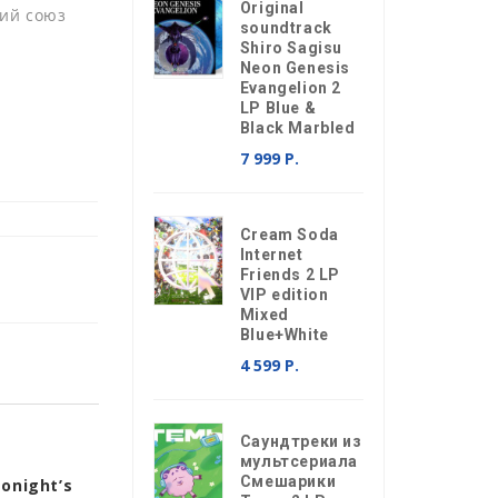
Original
ий союз
soundtrack
Shiro Sagisu
Neon Genesis
Evangelion 2
LP Blue &
Black Marbled
7 999 Р.
Cream Soda
Internet
Friends 2 LP
VIP edition
Mixed
Blue+White
4 599 Р.
Саундтреки из
мультсериала
Смешарики
onight’s