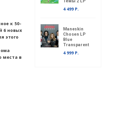
Темы 2 LP
4 499 Р.
ное к 50-
Maneskin
й 6 новых
Chosen LP
ля этого
Blue
Transparent
бома
4 999 Р.
о места в