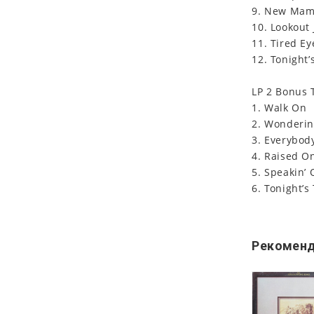
9. New Ma
10. Lookout 
11. Tired Ey
12. Tonight’
LP 2 Bonus 
1. Walk On
2. Wonderin
3. Everybod
4. Raised On
5. Speakin’
6. Tonight’s
Рекоменд