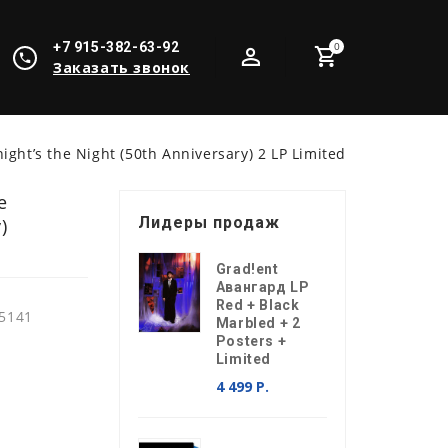
+7 915-382-63-92
0
Заказать звонок
ight’s the Night (50th Anniversary) 2 LP Limited
e
Лидеры продаж
)
Grad!ent
Авангард LP
Red + Black
5141
Marbled + 2
Posters +
Limited
4 499 Р.