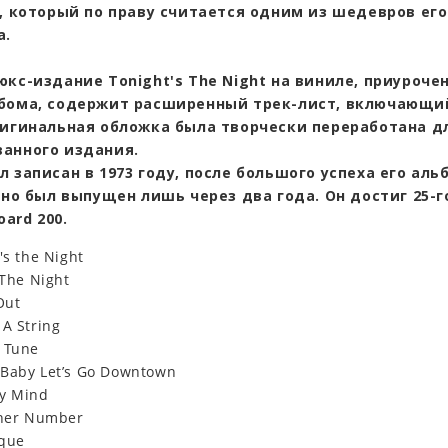
», который по праву считается одним из шедевров его
а.
кс-издание Tonight's The Night на виниле, приурочен
бома, содержит расширенный трек-лист, включающи
ригинальная обложка была творчески переработана д
анного издания.
 записан в 1973 году, после большого успеха его аль
 но был выпущен лишь через два года. Он достиг 25-г
oard 200.
's the Night
 The Night
Out
 A String
 Tune
Baby Let’s Go Downtown
My Mind
ther Number
rque