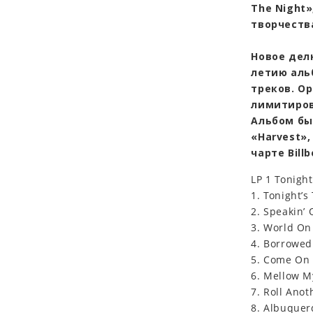
The Night
творчеств
Новое делю
летию аль
треков. О
лимитиров
Альбом был
«Harvest»,
чарте Billb
LP 1 Tonight
1. Tonight’s
2. Speakin’ 
3. World On
4. Borrowed
5. Come On 
6. Mellow 
7. Roll Ano
8. Albuque