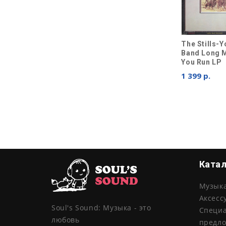
The Stills-
Band Long 
You Run LP
1 399 р.
Ката
Музык
Аксесс
Soul's Sound: Музыка - это
Специ
любовь
предл