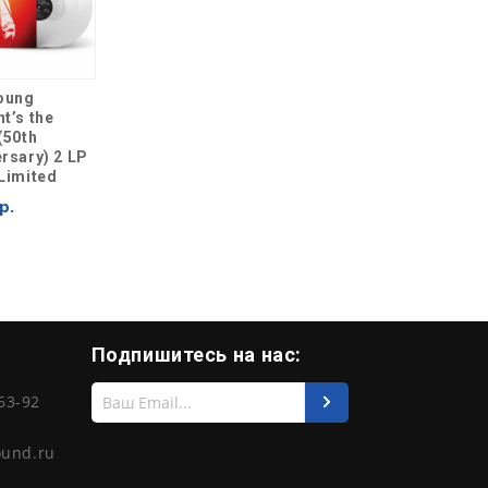
Young
t’s the
(50th
rsary) 2 LP
Limited
р.
Подпишитесь на нас:
Введите
63-92
свой
e-
mail
ound.ru