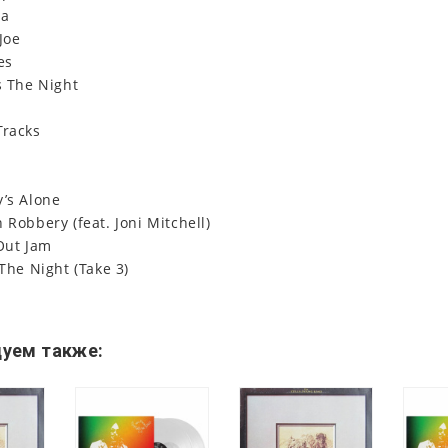
ma
Joe
es
s The Night
Tracks
y’s Alone
 Robbery (feat. Joni Mitchell)
 Out Jam
 The Night (Take 3)
уем также: