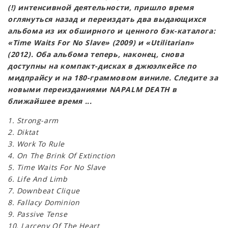
(!) интенсивной деятельности, пришло время
оглянуться назад и переиздать два выдающихся
альбома из их обширного и ценного бэк-каталога:
«Time Waits For No Slave» (2009) и «Utilitarian»
(2012). Оба альбома теперь, наконец, снова
доступны на компакт-дисках в джюэлкейсе по
мидпрайсу и на 180-граммовом виниле. Следите за
новыми переизданиями NAPALM DEATH в
ближайшее время ...
1. Strong-arm
2. Diktat
3. Work To Rule
4. On The Brink Of Extinction
5. Time Waits For No Slave
6. Life And Limb
7. Downbeat Clique
8. Fallacy Dominion
9. Passive Tense
10. Larceny Of The Heart