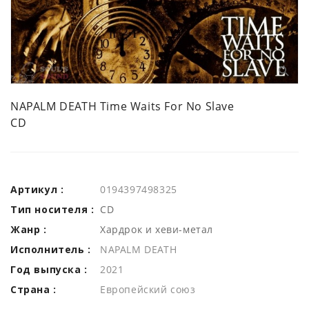
NAPALM DEATH Time Waits For No Slave
CD
Артикул :
0194397498325
Тип носителя :
CD
Жанр :
Хардрок и хеви-метал
Исполнитель :
NAPALM DEATH
Год выпуска :
2021
Страна :
Европейский союз