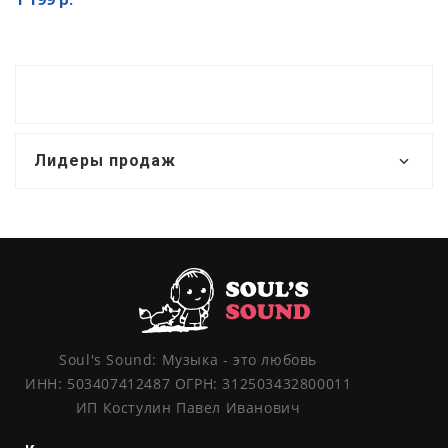
Лидеры продаж
Soul's Sound: Музыка - это любовь
ИНН: 503407412487 ОГРН: 312503432800011
ИП Костулин Павел Иванович