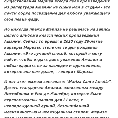
существования Мариза всегда пела произведения
из репертуара Амалии на сцене или в студии - это
почти обряд посвящения для любого уважающего
себя певца фаду.
Но никогда прежде Мариза не решалась на запись
целого альбома классических произведений
Амалии. Сейчас то время: в 2020 году 20-летие
карьеры Маризы, столетие со дня рождения
Амалии. «Это лучший способ, который я могу
найти, чтобы отдать дань уважения Амалии и
поблагодарить ее за наследие и вдохновение,
которые она нам дала», - говорит Мариза.
И вот этот оммаж состоялся: "Mariza Canta Amalia".
Десять стандартов Амалии, записанных между
Лиссабоном и Рио-де-Жанейро, которые были
переосмыслены заново для 21 века, с
неповрежденной душой, безошибочной
идентичностью и неожиданным стилем. Мариза
поет Амалию с традиционным аккомпанементом