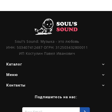
Soul's Sound: Музыка - это любовь
ИНН: 503407412487 ОГРН: 312503432800011
ИП Костулин Павел Иванович
Каталог
Меню
Контакты
Подпишитесь на нас:
Введите