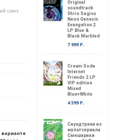
Original
soundtrack
ий союз
Shiro Sagisu
Neon Genesis
Evangelion 2
LP Blue &
Black Marbled
7 999 Р.
Cream Soda
Internet
Friends 2 LP
VIP edition
Mixed
Blue+White
4 599 Р.
Саундтреки из
мультсериала
 варианте
Смешарики