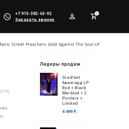
+7 915-382-63-92
0
Заказать звонок
anic Street Preachers Gold Against The Soul LP
Лидеры продаж
Grad!ent
Авангард LP
Red + Black
6115
Marbled + 2
Posters +
Limited
ива
4 499 Р.
et