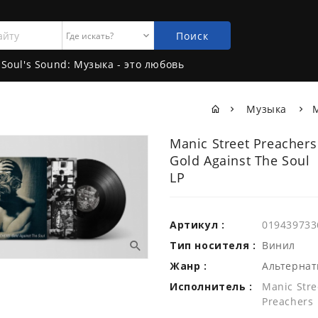
Поиск
Soul's Sound: Музыка - это любовь
Музыка
M
Manic Street Preachers
Gold Against The Soul
LP
Артикул :
019439733
Тип носителя :
Винил
Жанр :
Альтернат
Исполнитель :
Manic Stre
Preachers