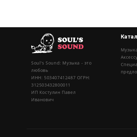
Ката
Музык
Аксесс
Soul's Sound: Музыка - это
Специ
любовь
предл
ИНН: 503407412487 ОГРН:
312503432800011
ИП Костулин Павел
Иванович