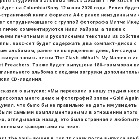
рого студийного альбома «GOLD AGAINST THE SOUL» 19
йдет на Columbia/Sony 12 июня 2020 года. Релиз буд
0-страничной книги формата А4 с ранее неизданными
лет сотрудничавшего с группой фотографа Митча Ике
х лично комментируются Ники Уайром, а также с
ными печатными и рукописными текстами из собств
уппы. Бокс-сет будет содержать два компакт-диска с
ым альбомом, ранее не выпущенные демо, би-сайды т
 живую запись песни The Clash «What's My Name» в и
eet Preachers. Также будет выпущена 180-граммовая в
игинального альбома с кодами загрузки дополнитель
иска CD-издания.
 сказал о выпуске: «Мы переехали в нашу студию нес
 раскопал много демо и фотографий эпохи «Gold Again
думал, что было бы не правильно не дать им увидеть
 были самыми комплиментарными в отношении этого
но, оглядываясь назад, это была странная и любопыт
сленными фаворитами на ней».
nst The Soul» вошел в Тор 10 сразу после выпуска аль