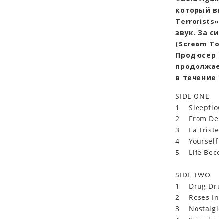
который в
Terrorist
звук. За
с
(Scream To
Продюсер 
продолжае
в течение 
SIDE ONE
1 Sleepf
2 From De
3 La Trist
4 Yourse
5 Life Bec
SIDE TWO
1 Drug Dr
2 Roses In
3 Nostalg