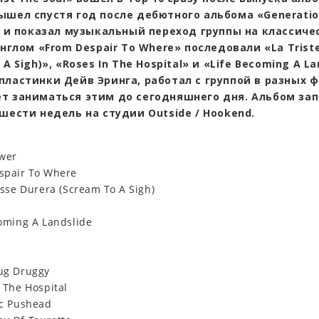
ышел спустя год после дебютного альбома «Generati
s» и показал музыкальный переход группы на классиче
инглом
«From Despair To Where»
последовали
«La Trist
 A Sigh)», «Roses In The Hospital»
и
«Life Becoming A La
пластинки Дейв Эринга, работал с группой в разных 
т заниматься этим до сегодняшнего дня. Альбом за
шести недель на студии Outside / Hookend.
lower
spair To Where
esse Durera (Scream To A Sigh)
lf
oming A Landslide
ug Druggy
 The Hospital
ic Pushead