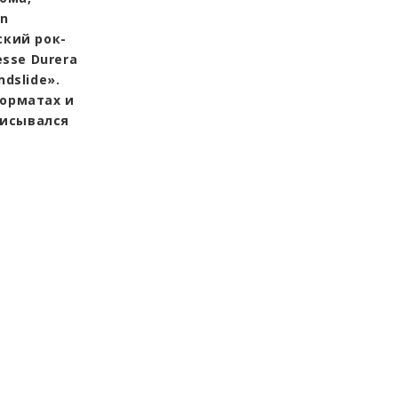
on
ский рок-
esse Durera
ndslide».
форматах и
писывался