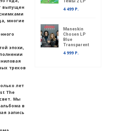
93 года,
Темы 2 LP
ет выпущен
4 499 Р.
 снимками
да, многие
Maneskin
енного
Chosen LP
Blue
Transparent
ой эпохи,
4 999 Р.
сполнении
иниловая
ных треков
колько лет
st The
 свет. Мы
 альбома в
ная запись
бома,