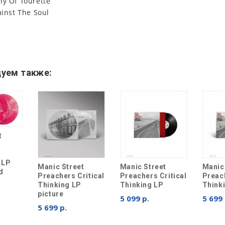
y Of Tourette
inst The Soul
уем также:
t
 LP
Manic Street
Manic Street
Manic
d
Preachers Critical
Preachers Critical
Preach
Thinking LP
Thinking LP
Think
picture
5 099 р.
5 699 
5 699 р.