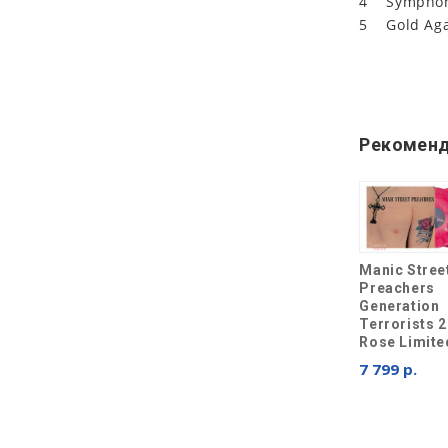
4 Symphon
5 Gold Aga
Рекоменд
Manic Stree
Preachers
Generation
Terrorists 2
Rose Limite
7 799 р.