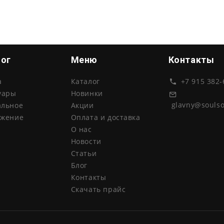
лог
Меню
Контакты
а
Каталог
+7 915 382-
уары
Новинки
glavny@souls
альное
Акции
ожение
Оплата и доставка
О нас
Новости
Статьи
Блог
Контакты
Скачать прайс