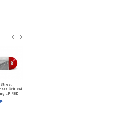
 Street
Manic Street
Manic Street
ers Critical
Preachers Critical
Preachers Critical
ing LP RED
Thinking CD
Thinking 2 CD
Deluxe Hardcover
р.
2 599 р.
Book
15 699 р.