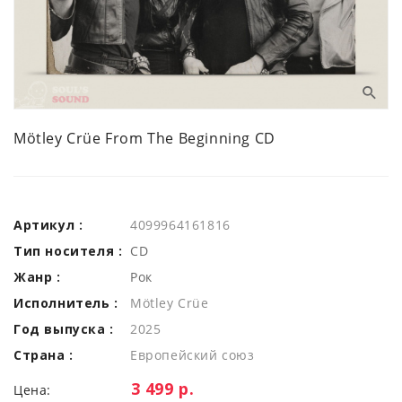
Mötley Crüe From The Beginning CD
Артикул :
4099964161816
Тип носителя :
CD
Жанр :
Рок
Исполнитель :
Mötley Crüe
Год выпуска :
2025
Страна :
Европейский союз
Цена:
3 499 р.
Цена: