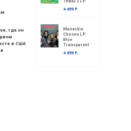
Темы 2 LP
4 499 Р.
ым
Maneskin
е, где он
Chosen LP
ервом
Blue
есте в США
Transparent
 в
4 999 Р.