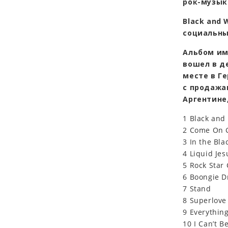
рок-музык
Black and 
социальны
Альбом им
вошел в д
месте в Г
с продажам
Аргентине
1 Black and
2 Come On G
3 In the Bla
4 Liquid Jes
5 Rock Star 
6 Boongie D
7 Stand
8 Superlove
9 Everythin
10 I Can’t B