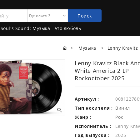
Поиск
Soul's Sound: Музыка - это любовь
Музыка
Lenny Kravitz
Lenny Kravitz Black An
White America 2 LP
Rockoctober 2025
Артикул :
008122780
Тип носителя :
Винил
Жанр :
Рок
Исполнитель :
Lenny Krav
Год выпуска :
2025