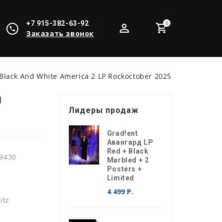
+7 915-382-63-92
0
Заказать звонок
 Black And White America 2 LP Rockoctober 2025
d
Лидеры продаж
Grad!ent
Авангард LP
Red + Black
9430
Marbled + 2
Posters +
Limited
4 499 Р.
itz