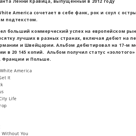
анта Ленни Кравица, выпущенный в 2012 году
White America сочетает в себе фанк, рок и соул с остр
м подтекстом.
ел больший коммерческий успех на европейском рынк
есятку лучших в разных странах, включая дебют на п
ермании и Швейцарии. Альбом дебютировал на 17-м м
и в 20 145 копий. Альбом получил статус «золотого»
, Франции и Польше.
 White America
et It
ck
us
City Life
rop
g
e Without You