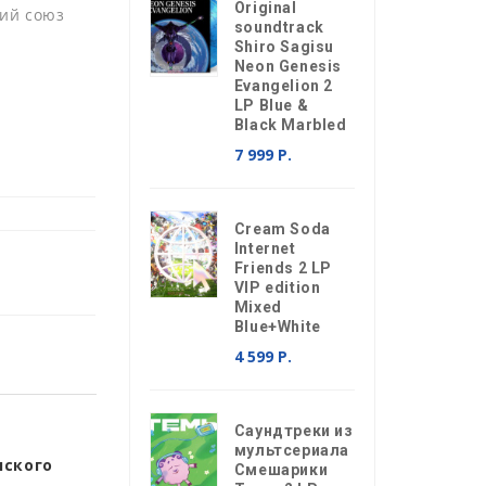
Original
ий союз
soundtrack
Shiro Sagisu
Neon Genesis
Evangelion 2
LP Blue &
Black Marbled
7 999 Р.
Cream Soda
Internet
Friends 2 LP
VIP edition
Mixed
Blue+White
4 599 Р.
Саундтреки из
мультсериала
нского
Смешарики