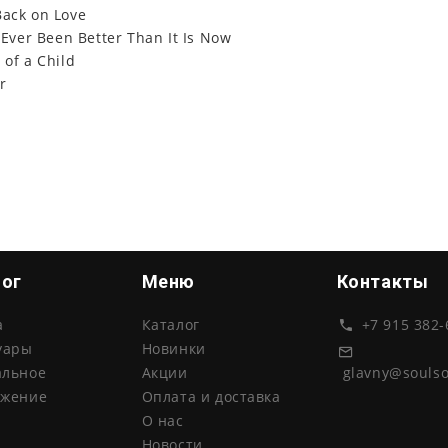
Back on Love
t Ever Been Better Than It Is Now
 of a Child
r
лог
Меню
Контакты
а
Каталог
+7 915 382-
уары
Новинки
glavny@souls
альное
Акции
ожение
Оплата и доставка
О нас
Новости