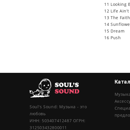
11 Looking 
12 Life Ain’
13 The Faith
14 Sunflowe
15 Dream
16 Push
Ката
Музык
Аксесс
Soul's Sound: Музыка - это
Специ
любовь
предл
ИНН: 503407412487 ОГРН:
312503432800011