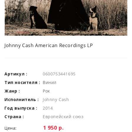
Johnny Cash American Recordings LP
Артикул :
0600753441695
Тип носителя :
Винил
Жанр :
Рок
Исполнитель :
Johnny Cash
Год выпуска :
2014
Страна :
Европейский союз
Цена:
1 950 р.
Цена: