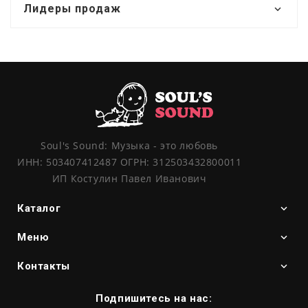
Лидеры продаж
Soul's Sound: Музыка - это любовь
ИНН: 503407412487 ОГРН: 312503432800011
ИП Костулин Павел Иванович
Каталог
Меню
Контакты
Подпишитесь на нас: