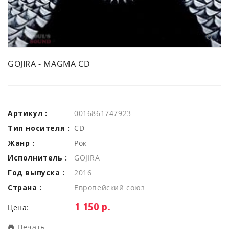
GOJIRA - MAGMA CD
Артикул :
0016861747923
Тип носителя :
CD
Жанр :
Рок
Исполнитель :
GOJIRA
Год выпуска :
2016
Страна :
Европейский союз
Цена:
1 150 р.
Цена:
Печать