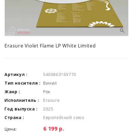
Erasure Violet Flame LP White Limited
Артикул :
5400863169770
Тип носителя :
Винил
Жанр :
Рок
Исполнитель :
Erasure
Год выпуска :
2025
Страна :
Европейский союз
Цена:
6 199 р.
Цена: