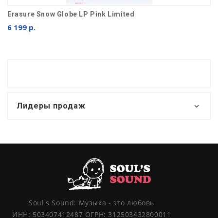
Erasure Snow Globe LP Pink Limited
6 199 р.
Лидеры продаж
Soul's Sound: Музыка - это любовь
ИНН: 503407412487 ОГРН: 312503432800011