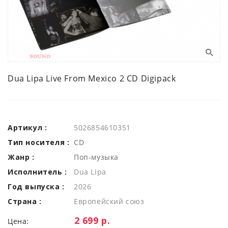
Dua Lipa Live From Mexico 2 CD Digipack
Артикул :
5026854610351
Тип носителя :
CD
Жанр :
Поп-музыка
Исполнитель :
Dua Lipa
Год выпуска :
2026
Страна :
Европейский союз
Цена:
2 699 р.
Цена: