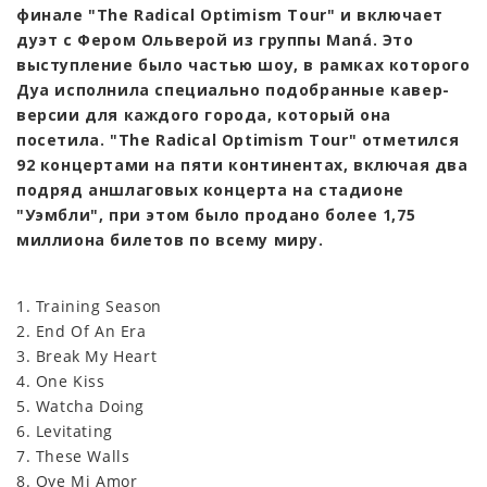
финале "The Radical Optimism Tour" и включает
дуэт с Фером Ольверой из группы Maná. Это
выступление было частью шоу, в рамках которого
Дуа исполнила специально подобранные кавер-
версии для каждого города, который она
посетила. "The Radical Optimism Tour" отметился
92 концертами на пяти континентах, включая два
подряд аншлаговых концерта на стадионе
"Уэмбли", при этом было продано более 1,75
миллиона билетов по всему миру.
1. Training Season
2. End Of An Era
3. Break My Heart
4. One Kiss
5. Watcha Doing
6. Levitating
7. These Walls
8. Oye Mi Amor