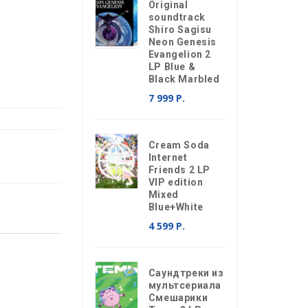
Original
soundtrack
Shiro Sagisu
Neon Genesis
Evangelion 2
LP Blue &
Black Marbled
7 999 Р.
Cream Soda
Internet
Friends 2 LP
VIP edition
Mixed
Blue+White
4 599 Р.
Саундтреки из
мультсериала
Смешарики