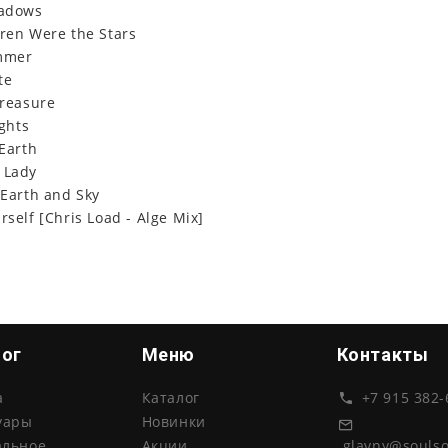
eadows
dren Were the Stars
ummer
te
Treasure
ights
 Earth
 Lady
 Earth and Sky
rself [Chris Load - Alge Mix]
лог
Меню
Контакты
а
Каталог
+7 915 382-
уары
Новинки
glavny@souls
альное
Акции