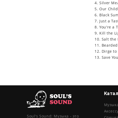
4. Silver M
5. Our Chil
6. Black S
7. Just a Tas
8. You're a 
9. Kill the L
10. Salt the
11. Bearded
12. Dirge to
13. Save You
Ката
Музык
Аксесс
Soul's Sound: Музыка - это
Специ