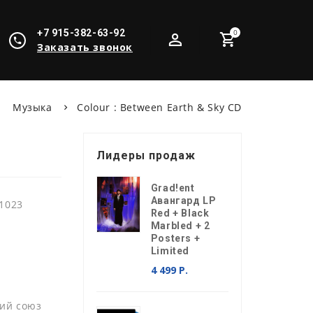
+7 915-382-63-92
0
Заказать звонок
Музыка
Colour : Between Earth & Sky CD
Лидеры продаж
Grad!ent
Авангард LP
1023
Red + Black
Marbled + 2
Posters +
Limited
4 499 Р.
ий союз