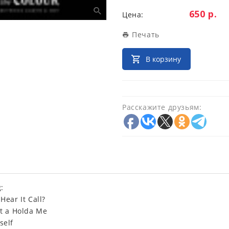
Цена:
650 р.
Цена:
Печать
В корзину
Расскажите друзьям:
:
 Hear It Call?
ot a Holda Me
self