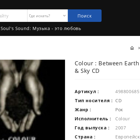
Поиск
Soul's Sound: Музыка - это любовь
Colour : Between Earth
& Sky CD
Артикул :
498800685
Тип носителя :
CD
Жанр :
Рок
Исполнитель :
Colour
Год выпуска :
2007
Страна :
Европейск