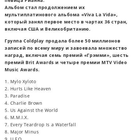
певица Рианна.
Альбом стал продолжением их
мультиплатинового альбома «Viva La Vida»,
который занял первое место в чартах 36 стран,
включая США и Великобританию.
Группа Coldplay продала более 50 миллионов
записей по всему миру и завоевала множество
наград, включая семь премий «Грэмми», шесть
премий Brit Awards и четыре премии MTV Video
Music Awards.
1. Mylo Xyloto
2. Hurts Like Heaven
3. Paradise
4. Charlie Brown
5. Us Against the World
6. M.M.I.X.
7. Every Teardrop Is a Waterfall
8. Major Minus
9. U.F.O.