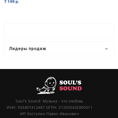
7 199 р.
Лидеры продаж
Soul's Sound: Музыка - это любовь
ИНН: 503407412487 ОГРН: 312503432800011
ИП Костулин Павел Иванович