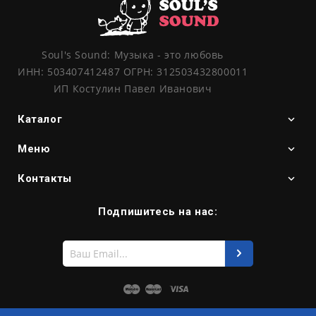
Soul's Sound: Музыка - это любовь
ИНН: 503407412487 ОГРН: 312503432800011
ИП Костулин Павел Иванович
Каталог
Меню
Контакты
Подпишитесь на нас:
Введите
свой
e-
mail
Maestro
Master
Visa