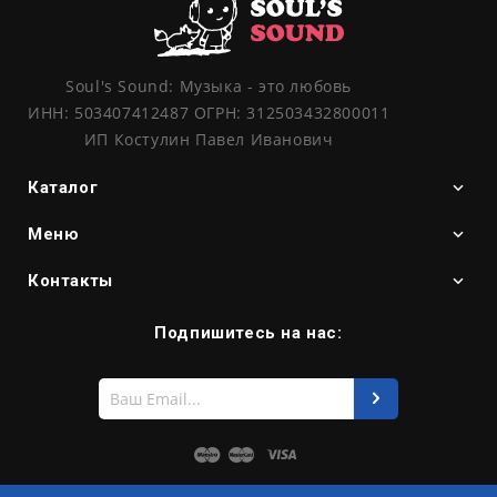
Soul's Sound: Музыка - это любовь
ИНН: 503407412487 ОГРН: 312503432800011
ИП Костулин Павел Иванович
Каталог
Меню
Контакты
Подпишитесь на нас:
Введите
свой
e-
mail
Maestro
Master
Visa