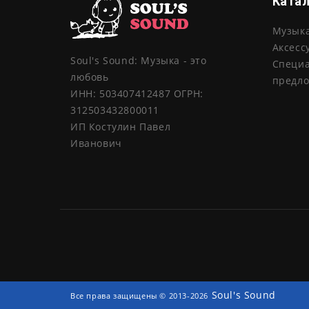
Ката
Музык
Аксесс
Soul's Sound: Музыка - это
Специ
любовь
предл
ИНН: 503407412487 ОГРН:
312503432800011
ИП Костулин Павел
Иванович
Soul's Sound
Все права защищены © 2013-2026