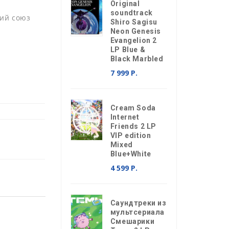
Original
soundtrack
ий союз
Shiro Sagisu
Neon Genesis
Evangelion 2
LP Blue &
Black Marbled
7 999 Р.
Cream Soda
Internet
Friends 2 LP
VIP edition
Mixed
Blue+White
4 599 Р.
Саундтреки из
мультсериала
Смешарики