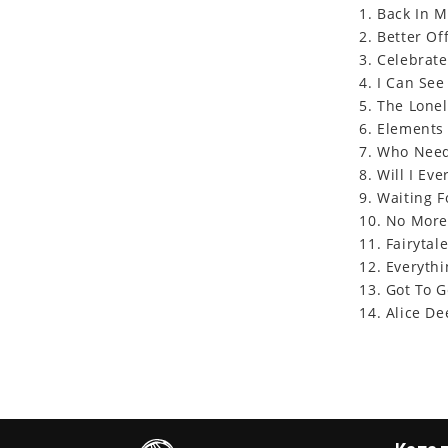
1. Back In M
2. Better Of
3. Celebrat
4. I Can See 
5. The Lone
6. Elements 
7. Who Need
8. Will I Eve
9. Waiting F
10. No More
11. Fairytal
12. Everyth
13. Got To 
14. Alice De