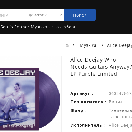
Поиск
Soul's Sound: Музыка - это любовь
Музыка
Alice Deeja
Alice Deejay Who
Needs Guitars Anyway
LP Purple Limited
Артикул :
060247867
Тип носителя :
Винил
Жанр :
Танцеваль
электронн
Исполнитель :
Alice Deej