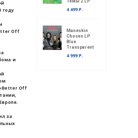
Темы 2 LP
ой
4 499 Р.
0 году
и
Maneskin
tter Off
Chosen LP
Blue
Transparent
на
4 999 Р.
бома и
ый
ом
«Better Off
тании,
 Европе.
ил за
альных