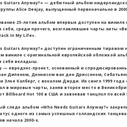
s Guitars Anyway?» — дебютный альбом нидерландск
руппы Alice Deejay, выпущенный первоначально в 200
ование 25-летия альбом впервые доступен на виниле 
 себя, среди прочего, возглавлявшие чарты хиты «Be
ack In My Life».
s Guitars Anyway?» доступен ограниченным тиражом 
м виниле с оригинальной европейской обложкой аль
в себя вкладыш.
jay — евродэнс-проект, основанный и спродюсированн
ван Дипеном, Деннисом ван ден Дриссеном, Себатьян
 Элке Калберг, с вокалом Джуди. Их сингл 1999 года 
пал в мировые чарты, заняв второе место в Великобри
рт Billboard Hot 100 в США и завоевав танцпол по всей
й следо альбом «Who Needs Guitars Anyway?» закреп
татус одного из самых успешных голландских танцев
в начала 2000-х.