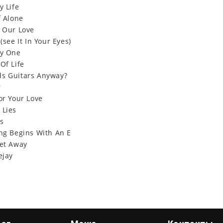
y Life
f Alone
e Our Love
(see It In Your Eyes)
ly One
Of Life
s Guitars Anyway?
r
or Your Love
 Lies
es
ing Begins With An E
Get Away
ejay