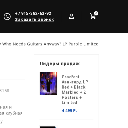
+7 915-382-63-92
0
Заказать звонок
y Who Needs Guitars Anyway? LP Purple Limited
Лидеры продаж
?
Grad!ent
Авангард LP
Red + Black
8158
Marbled + 2
Posters +
Limited
ная и
4 499 Р.
ая клубная
ay