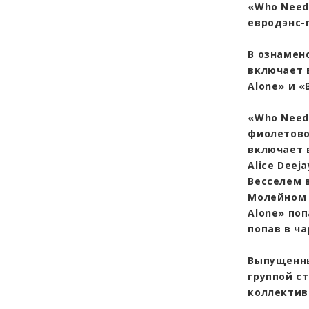
«Who Need
евродэнс-г
В ознамен
включает в
Alone» и «B
«Who Need
фиолетово
включает 
Alice Dee
Весселем 
Молейном и
Alone» по
попав в ча
Выпущенны
группой с
коллективо