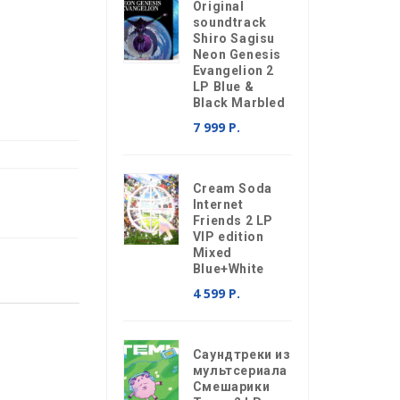
Original
soundtrack
Shiro Sagisu
Neon Genesis
Evangelion 2
LP Blue &
Black Marbled
7 999 Р.
Cream Soda
Internet
Friends 2 LP
VIP edition
Mixed
Blue+White
4 599 Р.
Саундтреки из
мультсериала
Смешарики