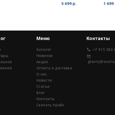
5 699 р.
1 699 
лог
Меню
Контакты
а
Каталог
+7 915 382-
уары
Новинки
glavny@souls
альное
Акции
ожение
Оплата и доставка
О нас
Новости
Статьи
Блог
Контакты
Скачать прайс