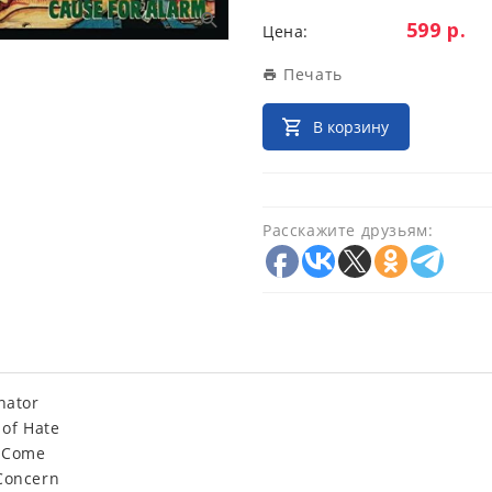
Цена:
599 р.
Цена:
Печать
В корзину
Расскажите друзьям:
nator
 of Hate
l Come
Concern