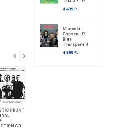
Темы 2 LP
4 499 Р.
Maneskin
Chosen LP
Blue
Transparent
4 999 Р.
STIC FRONT
AGNOSTIC FRONT
Agnostic Front
GINAL
- ONE VOICE CD
Echoes In Eternity
M
LP Clear Red Blue
599 р.
ECTION CD
Yellow Marbled