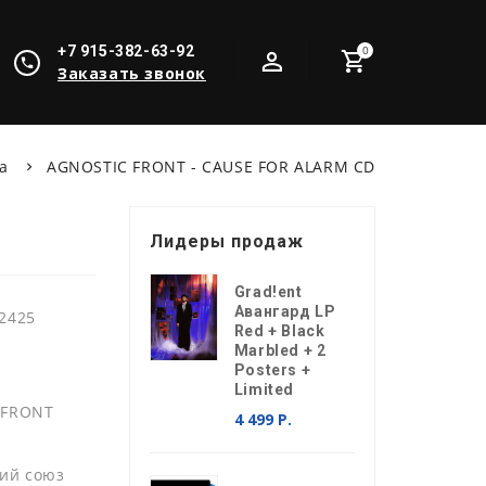
+7 915-382-63-92
0
Заказать звонок
ка
AGNOSTIC FRONT - CAUSE FOR ALARM CD
Лидеры продаж
Grad!ent
Авангард LP
2425
Red + Black
Marbled + 2
Posters +
Limited
 FRONT
4 499 Р.
ий союз