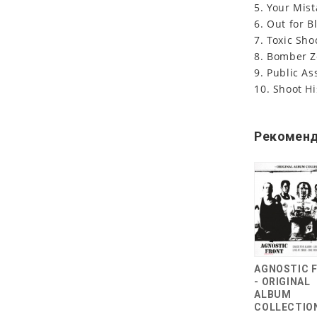
5. Your Mis
6. Out for B
7. Toxic Sho
8. Bomber 
9. Public As
10. Shoot H
Рекоменд
AGNOSTIC 
- ORIGINAL
ALBUM
COLLECTIO