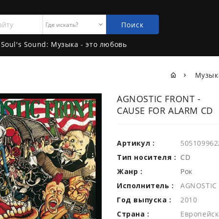
Поиск
Soul's Sound: Музыка - это любовь
Музы
AGNOSTIC FRONT -
CAUSE FOR ALARM CD
Артикул :
505109962
Тип носителя :
CD
Жанр :
Рок
Исполнитель :
AGNOSTIC
Год выпуска :
2010
Страна :
Европейск