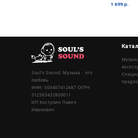
1 699 р.
Ката
Музык
Аксесс
Soul's Sound: Музыка - это
Специ
любовь
предл
ИНН: 503407412487 ОГРН:
312503432800011
ИП Костулин Павел
Иванович