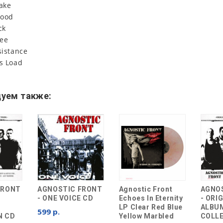
take
lood
ck
Zee
sistance
is Load
уем также:
FRONT
AGNOSTIC FRONT
Agnostic Front
AGNO
- ONE VOICE CD
Echoes In Eternity
- ORI
LP Clear Red Blue
ALBU
599 р.
N CD
Yellow Marbled
COLL