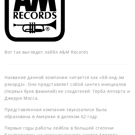
Вот так выглядит лейбл A&M Records
Название данной компании читается как «Эй-энд-эм
рекордз». Оно представляет собой синтез инициалов
(первых букв фамилий) ее создателей: Герба Алперта и
Джерри Мосса.
Представленная компания звукозаписи была
образована в Америки в далеком 62 году.
Первые годы работы лейбла в большей степени
базировались на издании винила самого Алперта -