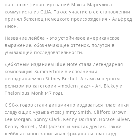
на основе финансирований Макса Маргулиса -
коммуниста из США. Также участие в ее становлении
принял беженец немецкого происхождения - Альфред
Лион.
Название лейбла - это устойчивое американское
выражение, обозначающее оттенок, полутон в
убывающей последовательности.
Дебютным изданием Blue Note стала легендарная
композиция Summertime в исполнении
неподражаемого Sidney Bechet. А самым первым
релизом из категории «modern jazz» - Art Blakey и
Thelonious Monk (47 год).
С 50-х годов стали динамично издаваться пластинки
следующих музыкантов: Jimmy Smith, Clifford Brown,
Lee Morgan, Sonny Clark, Kenny Dorham, Horace Silver,
Kenny Burrell, Milt Jackson и многих других. Также
лейбл активно записывал фри-джаз и авангард.