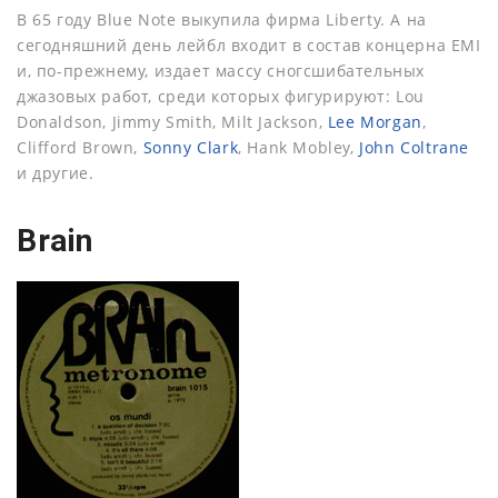
В 65 году Blue Note выкупила фирма Liberty. А на
сегодняшний день лейбл входит в состав концерна EMI
и, по-прежнему, издает массу сногсшибательных
джазовых работ, среди которых фигурируют: Lou
Donaldson, Jimmy Smith, Milt Jackson,
Lee Morgan
,
Clifford Brown,
Sonny Clark
, Hank Mobley,
John Coltrane
и другие.
Brain