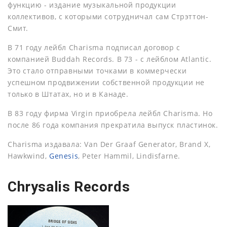
функцию - издание музыкальной продукции
коллективов, с которыми сотрудничал сам Стрэттон-
Смит.
В 71 году лейбл Charisma подписал договор с
компанией Buddah Records. В 73 - с лейблом Atlantic.
Это стало отправными точками в коммерчески
успешном продвижении собственной продукции не
только в Штатах, но и в Канаде.
В 83 году фирма Virgin приобрела лейбл Charisma. Но
после 86 года компания прекратила выпуск пластинок.
Charisma издавала: Van Der Graaf Generator, Brand X,
Hawkwind,
Genesis
, Peter Hammil, Lindisfarne.
Chrysalis Records