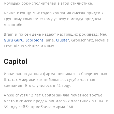
молодых рок-исполнителей в этой стилистике.
Ближе к концу 70-х годов компания смогла придти к
крупному коммерческому успеху в международном
масштабе.
Brain и по сей день издают настоящих рок-звезд: Neu,
Guru Guru
,
Scorpions
, Jane,
Cluster
, Grobschnitt, Novalis,
Eroc, Klaus Schulze и иных.
Capitol
Изначально данная фирма появилась в Соединенных
Штатах Америки как небольшая, сугубо частная
компания. Это случилось в 42 году.
А уже спустя 12 лет Capitol заняла почетное третье
место в списке продаж виниловых пластинок в США. В
55 году лейбл приобрела фирма EMI.