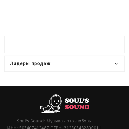
Лидеры продаж
Soul's Sound: Музыка - это любовь
ИНН: 503407412487 ОГРН: 312503432800011