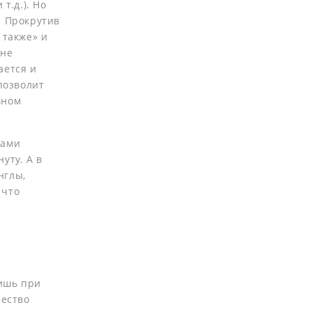
т.д.). Но
. Прокрутив
 также» и
 не
ается и
позволит
ьном
мами
уту. А в
нглы,
 что
лишь при
чество