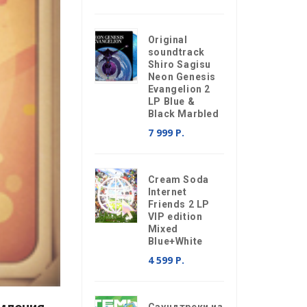
Original
soundtrack
Shiro Sagisu
Neon Genesis
Evangelion 2
LP Blue &
Black Marbled
7 999 Р.
Cream Soda
Internet
Friends 2 LP
VIP edition
Mixed
Blue+White
4 599 Р.