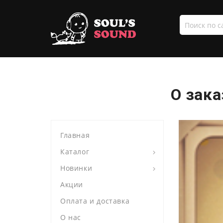
Поиск
по
сайту
О зака
Главная
Каталог
Новинки
Акции
Оплата и доставка
О нас