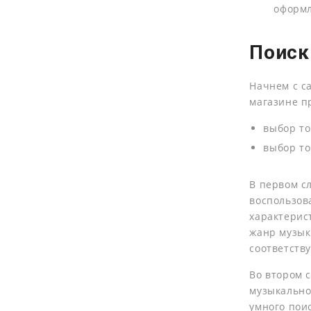
оформл
Поиск
Начнем с са
магазине п
выбор то
выбор то
В первом с
воспользов
характерис
жанр музыки
соответств
Во втором 
музыкально
умного пои