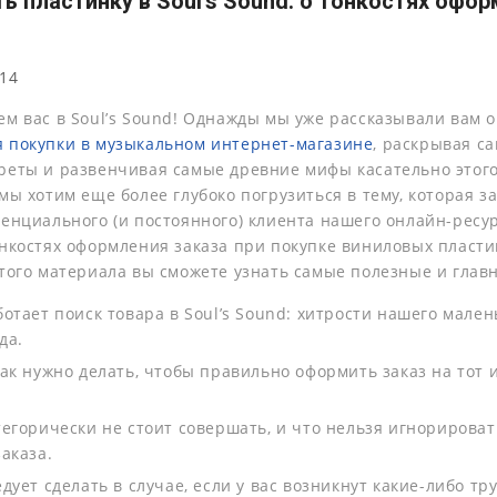
ть пластинку в Soul’s Sound: о тонкостях офо
014
ем вас в Soul’s Sound! Однажды мы уже рассказывали вам 
 покупки в музыкальном интернет-магазине
, раскрывая с
реты и развенчивая самые древние мифы касательно этого
мы хотим еще более глубоко погрузиться в тему, которая з
тенциального (и постоянного) клиента нашего онлайн-ресур
нкостях оформления заказа при покупке виниловых пластин
этого материала вы сможете узнать самые полезные и глав
ботает поиск товара в Soul’s Sound: хитрости нашего мален
да.
как нужно делать, чтобы правильно оформить заказ на тот 
тегорически не стоит совершать, и что нельзя игнорироват
заказа.
едует сделать в случае, если у вас возникнут какие-либо тр