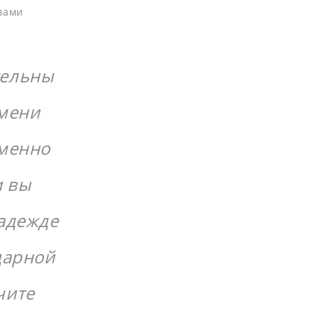
вами
тельны
имени
именно
и вы
надежде
дарной
чите