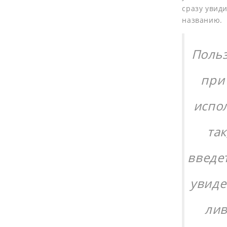
сразу увид
названию.
Польз
при
испо
так
введе
увиде
лив