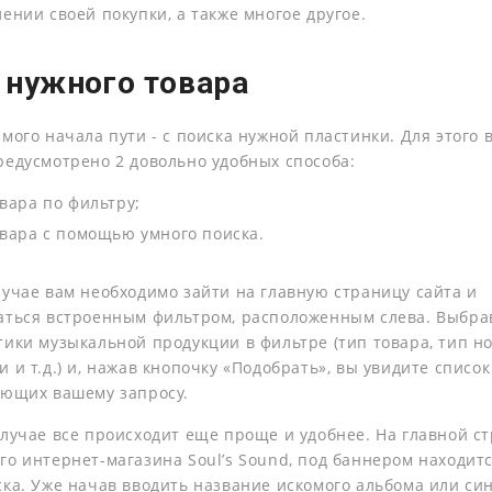
ении своей покупки, а также многое другое.
 нужного товара
мого начала пути - с поиска нужной пластинки. Для этого 
редусмотрено 2 довольно удобных способа:
вара по фильтру;
вара с помощью умного поиска.
лучае вам необходимо зайти на главную страницу сайта и
аться встроенным фильтром, расположенным слева. Выбра
тики музыкальной продукции в фильтре (тип товара, тип но
 и т.д.) и, нажав кнопочку «Подобрать», вы увидите список
ующих вашему запросу.
случае все происходит еще проще и удобнее. На главной с
го интернет-магазина Soul’s Sound, под баннером находитс
ска. Уже начав вводить название искомого альбома или син