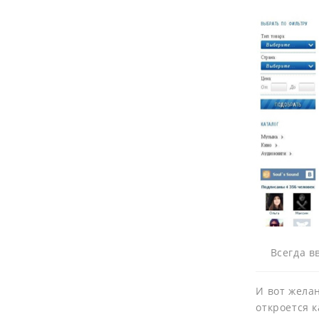
Всегда в
И вот жела
откроется к