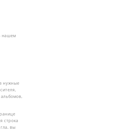
в нашем
в нужные
сителя,
 альбомов,
транице
я строка
гла, вы