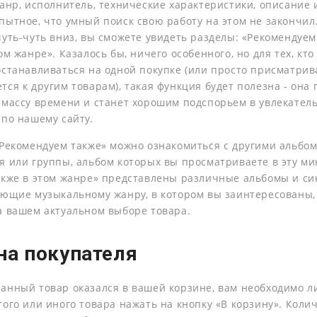
анр, исполнитель, технические характеристики, описание и 
пытное, что умный поиск свою работу на этом не закончил
чуть-чуть вниз, вы сможете увидеть разделы: «Рекомендуем
ом жанре». Казалось бы, ничего особенного, но для тех, кто
останавливаться на одной покупке (или просто присматрив
ся к другим товарам), такая функция будет полезна - она 
 массу времени и станет хорошим подспорьем в увлекател
 по нашему сайту.
«Рекомендуем также» можно ознакомиться с другими альбо
я или группы, альбом которых вы просматриваете в эту мин
акже в этом жанре» представлены различные альбомы и си
ующие музыкальному жанру, в котором вы заинтересованы,
а вашем актуальном выборе товара.
на покупателя
анный товар оказался в вашей корзине, вам необходимо 
ого или иного товара нажать на кнопку «В корзину». Коли