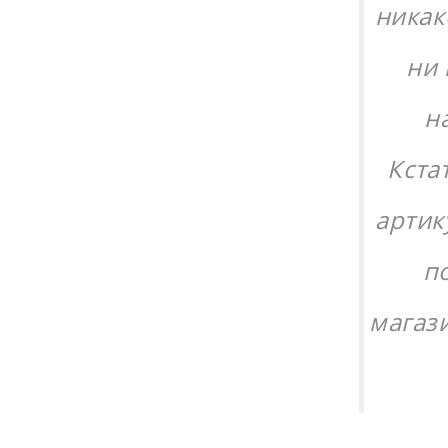
никак
ни 
н
Кста
артик
п
магаз