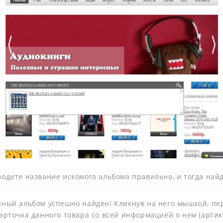
водите название искомого альбома правильно, и тогда найд
нный альбом успешно найден! Кликнув на него мышкой, пе
арточка данного товара со всей информацией о нем (артик