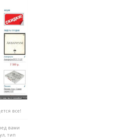
ется все!
ред вами
ул, тип