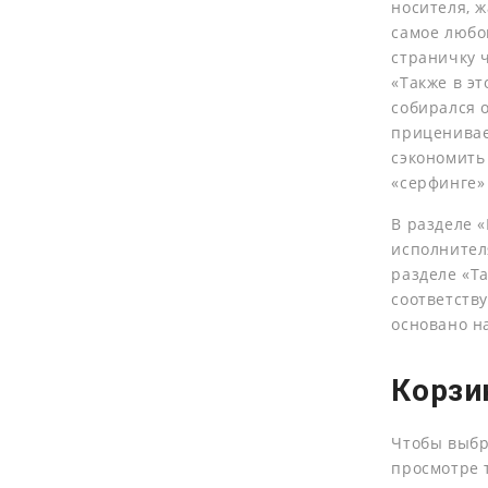
носителя, ж
самое любо
страничку 
«Также в эт
собирался 
приценивает
сэкономить
«серфинге»
В разделе 
исполнител
разделе «Т
соответств
основано н
Корзи
Чтобы выбр
просмотре т