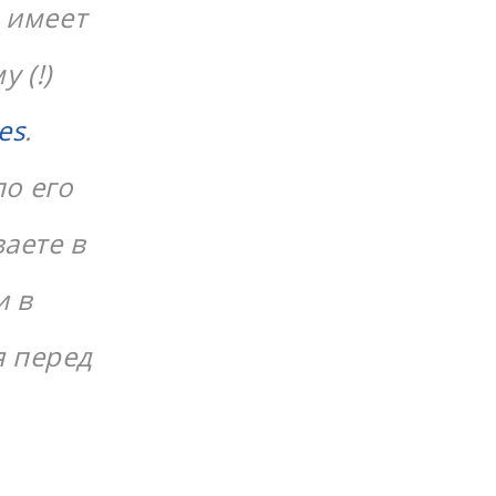
е имеет
 (!)
es
.
по его
ваете в
и в
я перед