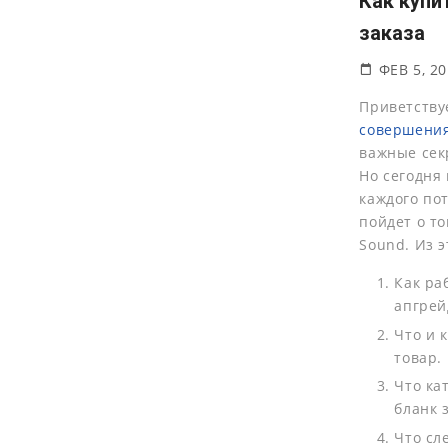
Как купи
заказа
ФЕВ 5, 2
Приветству
совершения
важные сек
Но сегодня 
каждого по
пойдет о то
Sound. Из 
Как ра
апгрей
Что и 
товар.
Что ка
бланк 
Что сл