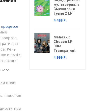
рмления
Саундтреки из
мультсериала
Смешарики
Темы 2 LP
4 499 Р.
о
процессе
амые
Maneskin
 вопроса.
Chosen LP
атрагивает
Blue
са. Речь
Transparent
ок в Soul’s
4 999 Р.
ные вещи:
ького
или иной
ь, заполняя
удности при