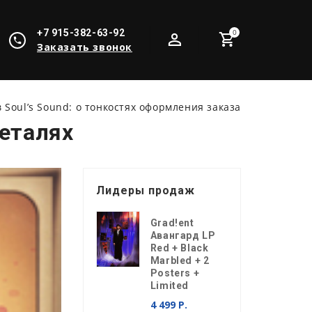
+7 915-382-63-92
0
Заказать звонок
в Soul’s Sound: о тонкостях оформления заказа
деталях
Лидеры продаж
Grad!ent
Авангард LP
Red + Black
Marbled + 2
Posters +
Limited
4 499 Р.