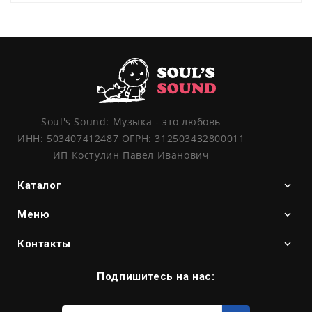
Soul's Sound: Музыка - это любовь
ИНН: 503407412487 ОГРН: 312503432800011
ИП Костулин Павел Иванович
Каталог
Меню
Контакты
Подпишитесь на нас:
Введите