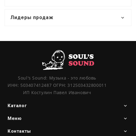
Лидеры продаж
Soul's Sound: Музыка - это любовь
ИНН: 503407412487 ОГРН: 312503432800011
ИП Костулин Павел Иванович
Каталог
Меню
Контакты