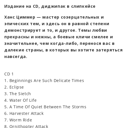
Издание на CD, диджипак в слипкейсе
Ханс Циммер — мастер созерцательных и
эпических тем, и здесь он в равной степени
демонстрирует и то, и другое. Темы любви
прекрасны и нежны, а боевые кличи смелее и
значительнее, чем когда-либо, перенося вас в
далекие страны, в которых вы хотите затеряться
навсегда.
CD 1
1. Beginnings Are Such Delicate Times
2. Eclipse
3. The Sietch
4. Water Of Life
5. A Time Of Quiet Between The Storms
6. Harvester Attack
7. Worm Ride
8. Ornithopter Attack