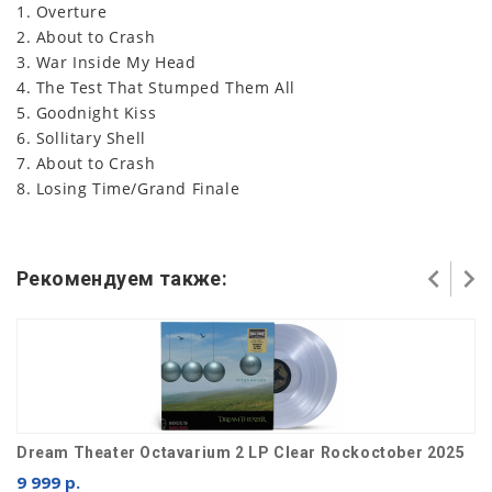
1. Overture
2. About to Crash
3. War Inside My Head
4. The Test That Stumped Them All
5. Goodnight Kiss
6. Sollitary Shell
7. About to Crash
8. Losing Time/Grand Finale
Рекомендуем также:
Dream Theater Octavarium 2 LP Clear Rockoctober 2025
9 999 р.