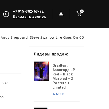
+7 915-382-63-92
0
Заказать звонок
h Andy Sheppard, Steve Swallow Life Goes On CD
Лидеры продаж
Grad!ent
Авангард LP
Red + Black
Marbled + 2
0637
Posters +
Limited
4 499 Р.
юз