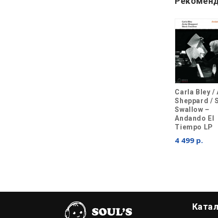
Рекоменд
Carla Bley /
Sheppard / 
Swallow ‎–
Andando El
Tiempo LP
4 499 р.
Ката