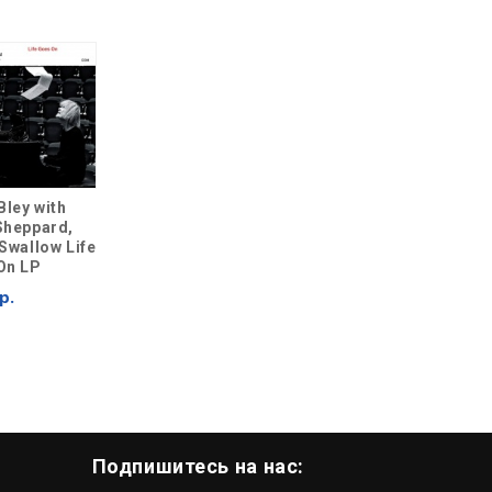
Bley with
Sheppard,
Swallow Life
On LP
р.
Подпишитесь на нас: