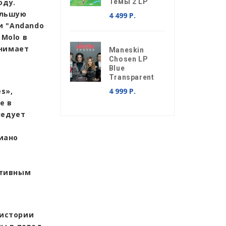
оду.
Темы 2 LP
ольшую
4 499 Р.
 и "Andando
 Molo в
инимает
Maneskin
Chosen LP
Blue
Transparent
s»,
4 999 Р.
е в
ледует
иано
ктивным
 истории