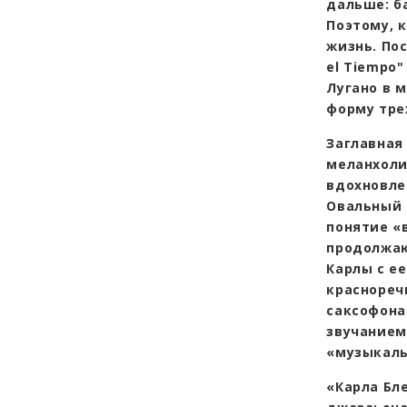
дальше: б
Поэтому, к
жизнь. Пос
el Tiempo"
Лугано в 
форму тре
Заглавная
меланхоли
вдохновле
Овальный 
понятие «
продолжаю
Карлы с е
краснореч
саксофона
звучанием
«музыкаль
«Карла Бл