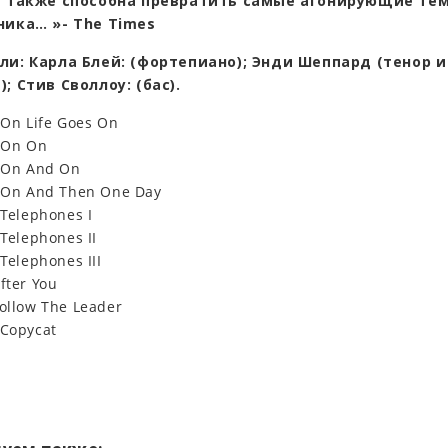
а также способна превратить самые агонирующие те
ника… »- The Times
ли: Карла Блей: (фортепиано); Энди Шеппард (тенор и
; Стив Своллоу: (бас).
s On Life Goes On
s On On
s On And On
s On And Then One Day
 Telephones I
 Telephones II
 Telephones III
fter You
Follow The Leader
 Copycat