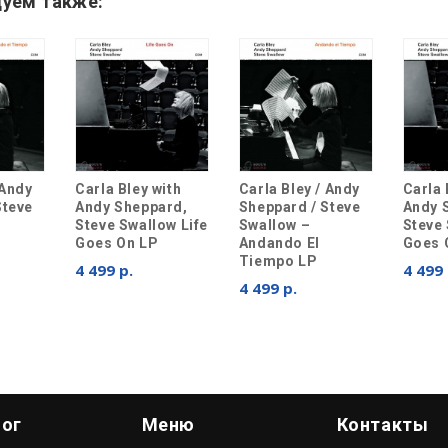
уем также:
 Andy
Carla Bley with
Carla Bley / Andy
Carla 
Steve
Andy Sheppard,
Sheppard / Steve
Andy 
Steve Swallow Life
Swallow ‎–
Steve 
Goes On LP
Andando El
Goes 
Tiempo LP
4 499 р.
4 499 
4 499 р.
лог
Меню
Контакты