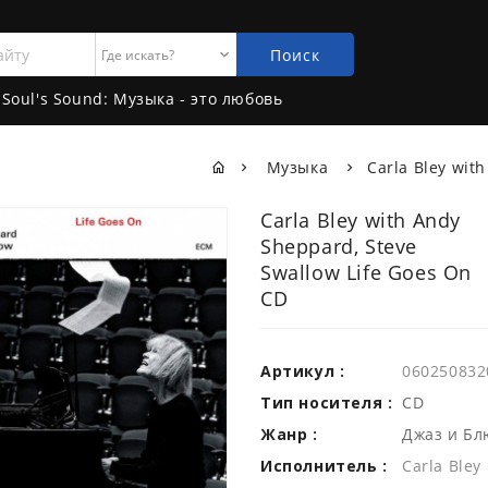
Поиск
Soul's Sound: Музыка - это любовь
Музыка
Carla Bley wit
Carla Bley with Andy
Sheppard, Steve
Swallow Life Goes On
CD
Артикул :
060250832
Тип носителя :
CD
Жанр :
Джаз и Бл
Исполнитель :
Carla Bley