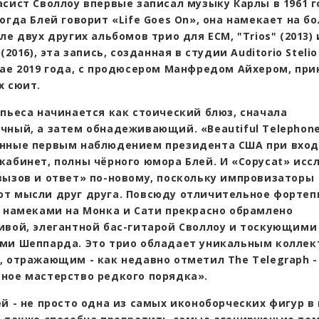
асист Своллоу впервые записал музыку Карлы в 1961 г
огда Блей говорит «Life Goes On», она намекает на б
ле двух других альбомов трио для ECM, "Trios" (2013)
 (2016), эта запись, созданная в студии Auditorio Stelio
мае 2019 года, с продюсером Манфредом Айхером, пр
х сюит.
 пьеса начинается как стоический блюз, сначала
чный, а затем обнадеживающий. «Beautiful Telephone
нные первым наблюдением президента США при вход
кабинет, полны чёрного юмора Блей. И «Copycat» исс
вызов и ответ» по-новому, поскольку импровизаторы
т мысли друг друга. Повсюду отличительное фортеп
е намеками на Монка и Сати прекрасно обрамлено
ивой, элегантной бас-гитарой Своллоу и тоскующими
ми Шеппарда. Это трио обладает уникальным колле
, отражающим - как недавно отметил The Telegraph -
ное мастерство редкого порядка».
ей - не просто одна из самых иконоборческих фигур в