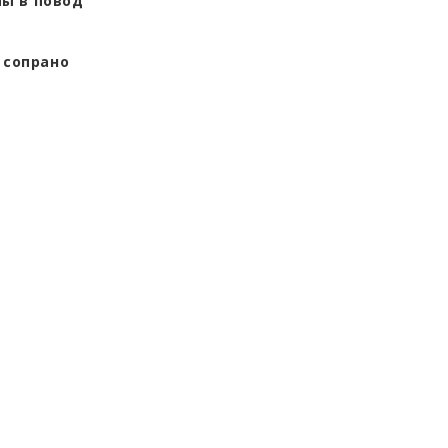
мы в повод
 сопрано