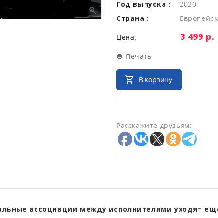
Год выпуска :
2020
Страна :
Европейск
Цена:
3 499 р.
Цена:
Печать
В корзину
Расскажите друзьям:
льные ассоциации между исполнителями уходят ещ