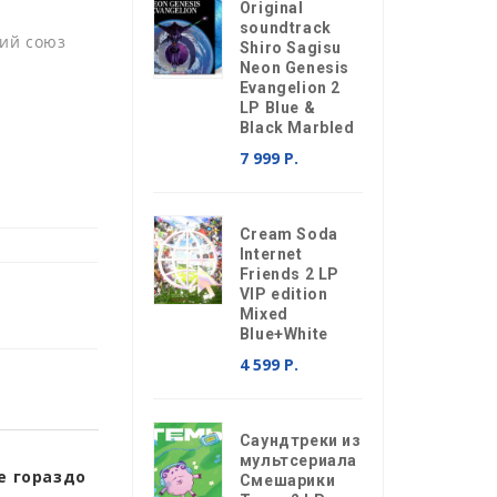
Original
soundtrack
ий союз
Shiro Sagisu
Neon Genesis
Evangelion 2
LP Blue &
Black Marbled
7 999 Р.
Cream Soda
Internet
Friends 2 LP
VIP edition
Mixed
Blue+White
4 599 Р.
Саундтреки из
мультсериала
е гораздо
Смешарики