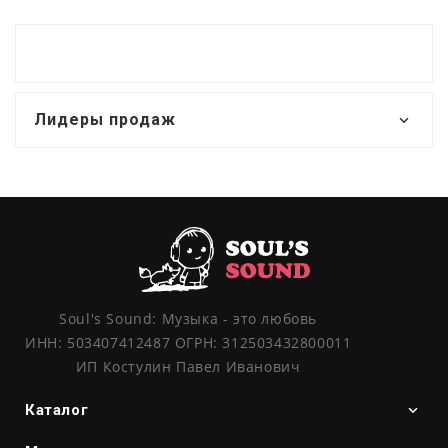
Лидеры продаж
Soul's Sound: Музыка - это любовь
ИНН: 503407412487 ОГРН: 312503432800011
ИП Костулин Павел Иванович
Каталог