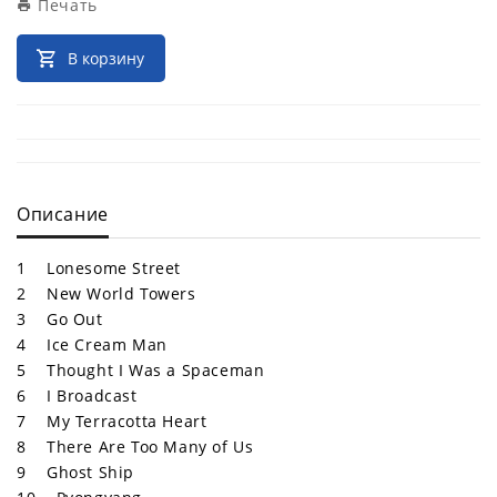
Печать
В корзину
Описание
1 Lonesome Street
2 New World Towers
3 Go Out
4 Ice Cream Man
5 Thought I Was a Spaceman
6 I Broadcast
7 My Terracotta Heart
8 There Are Too Many of Us
9 Ghost Ship