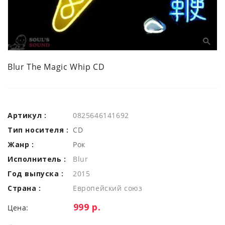
Blur The Magic Whip CD
Артикул :
0825646141692
Тип носителя :
CD
Жанр :
Рок
Исполнитель :
Blur
Год выпуска :
2015
Страна :
Европейский союз
Цена:
999 р.
Цена: