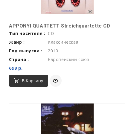
APPONYI QUARTETT Streichquartette CD
Тип носителя :
CD
Жанр :
Классическая
Год выпуска :
2010
Страна :
Европейский союз
699 р.
В Корзину