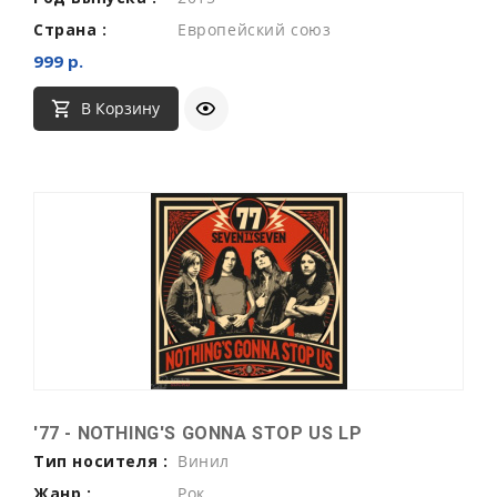
Страна :
Европейский союз
999 р.
В Корзину
'77 - NOTHING'S GONNA STOP US LP
Тип носителя :
Винил
Жанр :
Рок