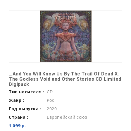
…And You Will Know Us By The Trail Of Dead X:
The Godless Void and Other Stories CD Limited
Digipack
Тип носителя :
CD
Жанр :
Рок
Год выпуска :
2020
Страна :
Европейский союз
1 099 р.