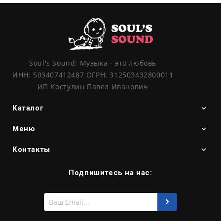
Soul's Sound: Музыка - это любовь
ИНН: 503407412487 ОГРН: 312503432800011
ИП Костулин Павел Иванович
Каталог
Меню
Контакты
Подпишитесь на нас:
Введите
свой
e-