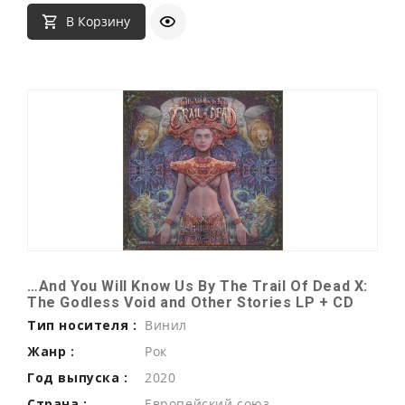
В Корзину
…And You Will Know Us By The Trail Of Dead X:
The Godless Void and Other Stories LP + CD
Тип носителя :
Винил
Жанр :
Рок
Год выпуска :
2020
Страна :
Европейский союз