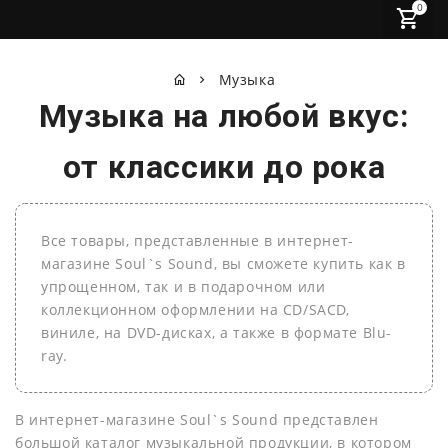
0
Музыка
Музыка на любой вкус:
от классики до рока
Все товары, представленные в интернет-
магазине Soul`s Sound, вы сможете купить как в
упрощенном, так и в подарочном или
коллекционном оформлении на СD/SACD,
виниле, на DVD-дисках, а также в формате Blu-
ray.
В интернет-магазине Soul`s Sound представлен
большой каталог музыкальной продукции, в котором